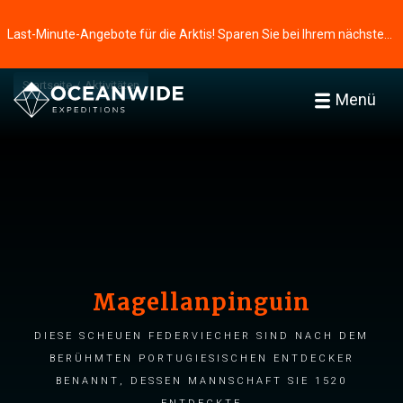
Last-Minute-Angebote für die Arktis! Sparen Sie bei Ihrem nächsten Abenteuer ⭢
Startseite
Aktivitäten
Menü
Magellanpinguin
Diese scheuen Federviecher sind nach dem
berühmten portugiesischen Entdecker
benannt, dessen Mannschaft sie 1520
entdeckte