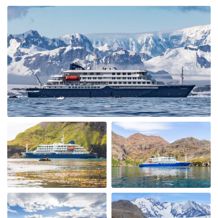
comforts a great crew, hospitality and expedition
leaders team that were so helpful, educated and made it
a fantastic trip. After crossing the Drakes passage
which was relatively smooth we visited Wihemina Bay &
Neko Harbour. We were soon out in the Zodiac boats
exploring the Bays seeing Humpback Whales & Killers
Whales. The ice conditions allowed us to cross the
"Antarctic Circle" with Petrals, Albatrosses & Fulmars
following us. We had a spectacular ship cruise through
the "Gunnel" towards Marguerite Bay a place I had
heard alot about and it was fantastic with incredible
icebergs and Peninsular beauty in the background. We
visited Stonington Island and with old USA and British
Antarctic Bases, what a piece of history, very
interesting. Moving back up the west coast of the
Peninsular we also visited Salpetiere Bay and Peterman
Island. Back in the Zodiacs again to explore and most
days we were out in them morning and afternoon. Back
for lunch in-between and superb dining. More Whales
spotted at Foyn Harbour & Cievra Cove and visited the