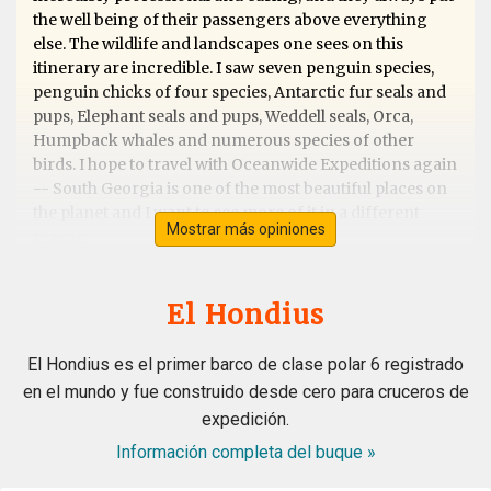
the well being of their passengers above everything
else. The wildlife and landscapes one sees on this
itinerary are incredible. I saw seven penguin species,
penguin chicks of four species, Antarctic fur seals and
pups, Elephant seals and pups, Weddell seals, Orca,
Humpback whales and numerous species of other
birds. I hope to travel with Oceanwide Expeditions again
-- South Georgia is one of the most beautiful places on
the planet and I want to see more of it in a different
Mostrar más opiniones
season.
El Hondius
Exceptional Antarctic Peninsular trip &
into the Antarctic Circle
El Hondius es el primer barco de clase polar 6 registrado
en el mundo y fue construido desde cero para cruceros de
por Mark Combes
Antártida
expedición.
This trip was superb from beginning to end. We were
Información completa del buque »
told it wasn't a cruise but an "Expedition" and how right
they were. The Hondius is a fantastic ship with all the