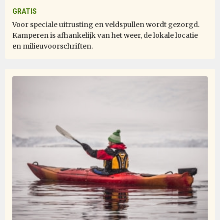
expedition team really go way beyond, very passionate
GRATIS
about their job. The activities very well organized. Even
Voor speciale uitrusting en veldspullen wordt gezorgd.
the lecture was very informative. I definitely will join
Kamperen is afhankelijk van het weer, de lokale locatie
this expedition again in future.
en milieuvoorschriften.