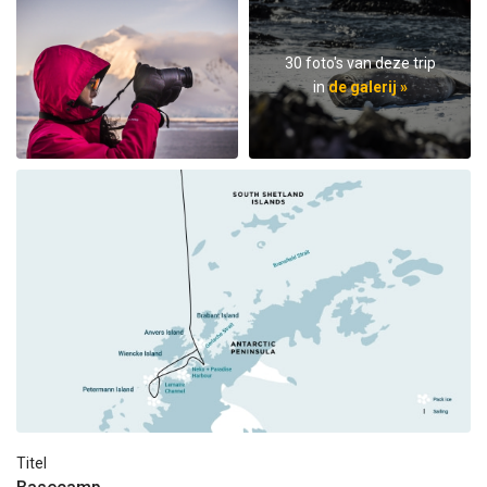
30 foto's van deze trip
in
de galerij »
Titel