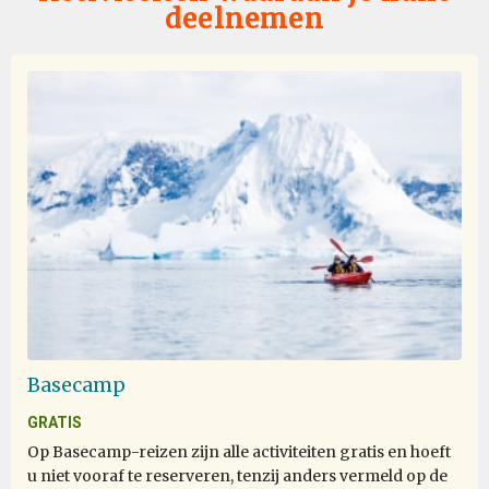
deelnemen
We saw so many beautifull animals and surroundings! It
feels unreal when you are there. Very happy we also did
the Falkland Islands and South Georgia. Great
expeditionteam and hospitalityteam on the ship.
Life experience
bij Alex AVI Zavitan
Antarctica
Most of the time it was enjoyable, there were a few
Basecamp
instances where I was hurt or it was really unpleasant.
GRATIS
Op Basecamp-reizen zijn alle activiteiten gratis en hoeft
u niet vooraf te reserveren, tenzij anders vermeld op de