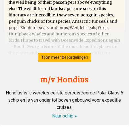
the well being of their passengers above everything
else. The wildlife and landscapes one sees on this
itinerary are incredible. I saw seven penguin species,
penguin chicks of four species, Antarctic fur seals and
pups, Elephant seals and pups, Weddell seals, Orca,
Humpback whales and numerous species of other
birds. I hope to travel with Oceanwide Expeditions again
-- South Georgia is one of the most beautiful places on
the planet and I want to see more of it in a different
Toon meer beoordelingen
season.
m/v Hondius
Exceptional Antarctic Peninsular trip &
into the Antarctic Circle
Hondius is 's werelds eerste geregistreerde Polar Class 6
schip en is van onder tot boven gebouwd voor expeditie
bij Mark Combes
Antarctica
cruises.
This trip was superb from beginning to end. We were
Naar schip »
told it wasn't a cruise but an "Expedition" and how right
they were. The Hondius is a fantastic ship with all the