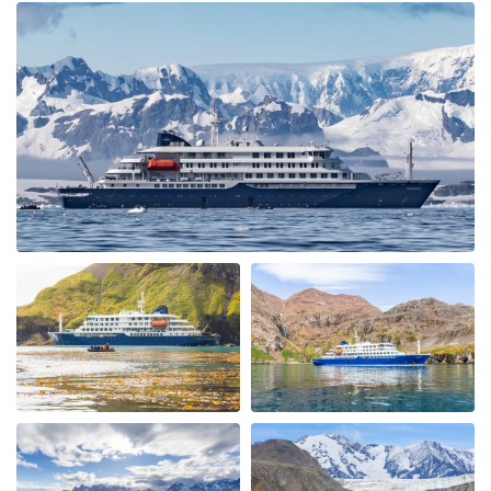
comforts a great crew, hospitality and expedition
leaders team that were so helpful, educated and made it
a fantastic trip. After crossing the Drakes passage
which was relatively smooth we visited Wihemina Bay &
Neko Harbour. We were soon out in the Zodiac boats
exploring the Bays seeing Humpback Whales & Killers
Whales. The ice conditions allowed us to cross the
"Antarctic Circle" with Petrals, Albatrosses & Fulmars
following us. We had a spectacular ship cruise through
the "Gunnel" towards Marguerite Bay a place I had
heard alot about and it was fantastic with incredible
icebergs and Peninsular beauty in the background. We
visited Stonington Island and with old USA and British
Antarctic Bases, what a piece of history, very
interesting. Moving back up the west coast of the
Peninsular we also visited Salpetiere Bay and Peterman
Island. Back in the Zodiacs again to explore and most
days we were out in them morning and afternoon. Back
for lunch in-between and superb dining. More Whales
spotted at Foyn Harbour & Cievra Cove and visited the
Guvernoren Shipwreckand old Whaling Ship. We also