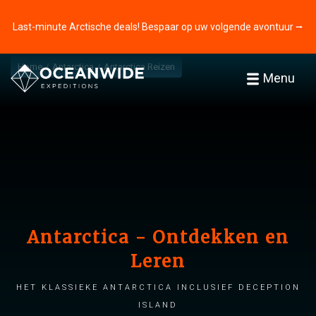
Last-minute Arctische deals! Bespaar op uw volgende avontuur ⭢
Home
Antarctica
Antarctica Reizen
Menu
Antarctica - Ontdekken en
Leren
Het klassieke Antarctica inclusief Deception
Island