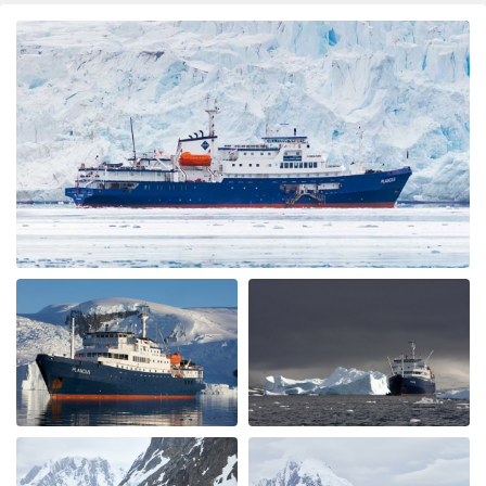
Best company, best trip and best wild life ever! We will
book again with OceanWide!
Great Antarctica - Polar Circle - Whale
watching trip
bij Sylvia Vergeer
Antarctica
We had a great trip which gave us all that we were