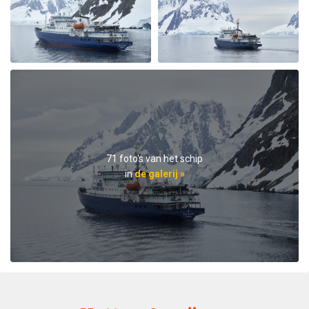
hoping for. Incredible number of whales and pinguins
and beautiful weather after a very stormy drake
passage. Crew and guides were amazing with all the
interesting lectures and wonderful food and service.
Also the other guests on the boat were great. I truly
recommend this trip.
71 foto's van het schip
in
de galerij »
Antarctica
bij Hedda von Olnhausen
Antarctica
Very unique trip to the Antarctic Peninsula and South
Circle. The staff made the trip so special. Experienced
expedition crew, good food and overall very happy with
the trip.