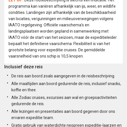
LET OP:
Deze routebeschrijving is slechts een indicatie. Het
programma kan variëren afhankelijk van ijs, weer, en wildlife
condities. Landingen zijn afhankelijk van de beschikbaarheid
van locaties, vergunningen en milieuoverwegingen volgens
IAATO regelgeving. Officiële vaarschema's en
landingsplaatsen worden gepland in samenwerking met
IAATO vóór de start van het seizoen, maar de expeditieleider
bepaalt het definitieve vaarschema. Flexibiliteit is van het
grootste belang voor expeditie cruises. De gemiddelde
vaarsnelheid van ons schip is 10,5 knopen.
Inclusief deze reis
De reis aan boord zoals aangegeven in de reisbeschrijving.
Alle maaltijden aan boord gedurende de reis, inclusief snacks,
koffie en thee.
Alle Zodiac cruises, excursies aan wal en groepsactiviteiten
gedurende de reis.
Alle lezingen en presentaties aan boord gegeven door ons
ervaren expeditie team.
Gratis gebruik van waterdichte neopreen expeditie-laarzen en