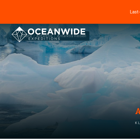
Last
Startseite
Antarktis
Antarktis Reisen
A
K