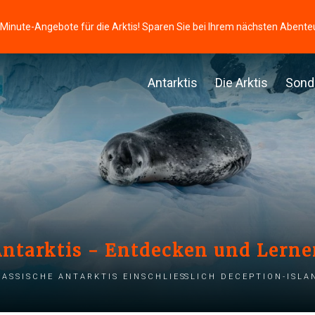
-Minute-Angebote für die Arktis! Sparen Sie bei Ihrem nächsten Abente
Antarktis
Die Arktis
Sond
ntarktis - Entdecken und Lern
lassische Antarktis einschließlich Deception-Isla