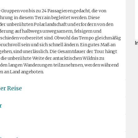
 Gruppen von bis zu 24 Passagieren gedacht, die von
hrung in diesem Terrain begleitet werden. Diese
 der unberührten Polarlandschaft und erfordern von den
Wanderung auf halbwegs unwegsamem, felsigem und
schieden vorbereitet sind. Obwohl das Tempo gleichmäßig
I
uchsvoll sein und sich schnell ändern. Ein gutes Maß an
u gehen, sind unerlässlich. Die Gesamtdauer der Tour hängt
 die unberührte Weite der antarktischen Wildnis zu
 an den langen Wanderungen teilzunehmen, werden während
en an Land angeboten.
er Reise
r