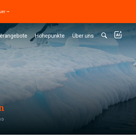
uer ⭢
erangebote
Höhepunkte
Über uns
en
nd