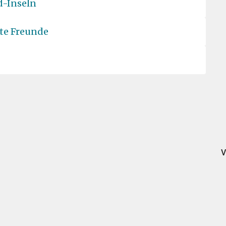
d-Inseln
ute Freunde
V