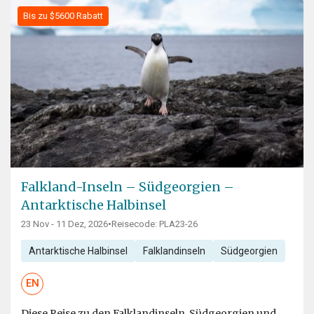
Bis zu $5600 Rabatt
Falkland-Inseln – Südgeorgien –
Antarktische Halbinsel
23 Nov - 11 Dez, 2026
•
Reisecode: PLA23-26
Antarktische Halbinsel
Falklandinseln
Südgeorgien
EN
Diese Reise zu den Falklandinseln, Südgeorgien und