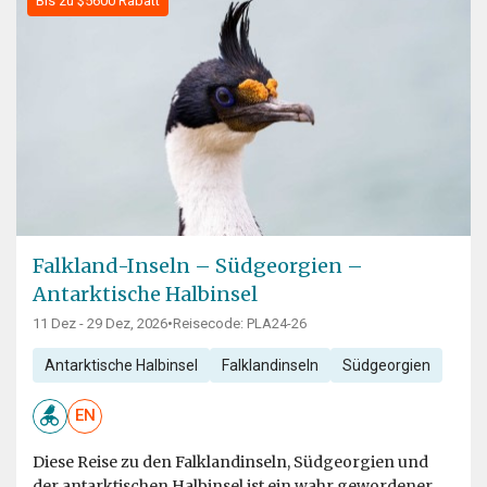
Bis zu $5600 Rabatt
Falkland-Inseln – Südgeorgien –
Antarktische Halbinsel
11 Dez - 29 Dez, 2026
•
Reisecode: PLA24-26
Antarktische Halbinsel
Falklandinseln
Südgeorgien
EN
Diese Reise zu den Falklandinseln, Südgeorgien und
der antarktischen Halbinsel ist ein wahr gewordener