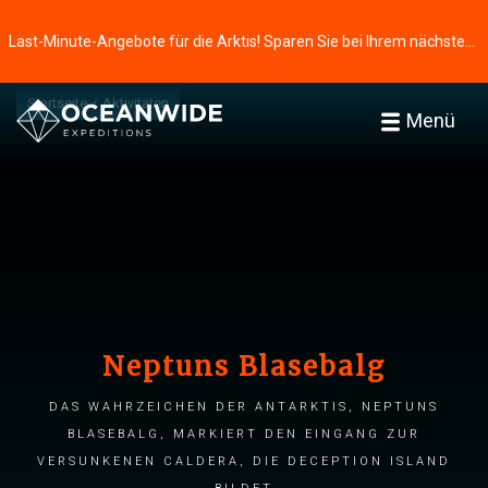
Last-Minute-Angebote für die Arktis! Sparen Sie bei Ihrem nächsten Abenteuer ⭢
Startseite
Aktivitäten
Menü
Neptuns Blasebalg
Das Wahrzeichen der Antarktis, Neptuns
Blasebalg, markiert den Eingang zur
versunkenen Caldera, die Deception Island
bildet