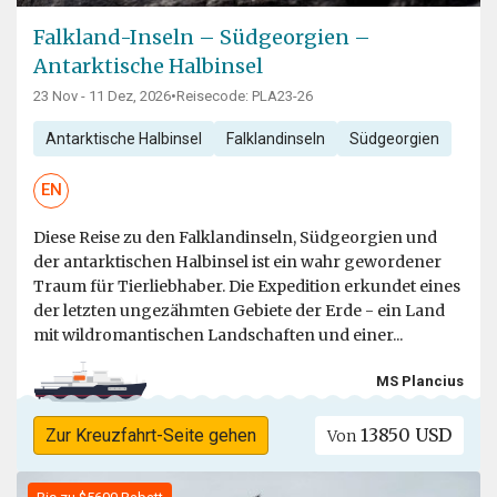
Falkland-Inseln – Südgeorgien –
Antarktische Halbinsel
23 Nov - 11 Dez, 2026
•
Reisecode: PLA23-26
Antarktische Halbinsel
Falklandinseln
Südgeorgien
EN
Diese Reise zu den Falklandinseln, Südgeorgien und
der antarktischen Halbinsel ist ein wahr gewordener
Traum für Tierliebhaber. Die Expedition erkundet eines
der letzten ungezähmten Gebiete der Erde - ein Land
mit wildromantischen Landschaften und einer...
MS Plancius
13850 USD
Zur Kreuzfahrt-Seite gehen
Von