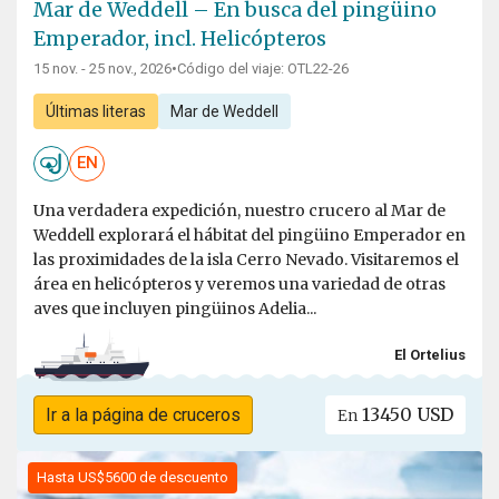
Mar de Weddell – En busca del pingüino
Emperador, incl. Helicópteros
15 nov. - 25 nov., 2026
•
Código del viaje: OTL22-26
Últimas literas
Mar de Weddell
EN
Una verdadera expedición, nuestro crucero al Mar de
Weddell explorará el hábitat del pingüino Emperador en
las proximidades de la isla Cerro Nevado. Visitaremos el
área en helicópteros y veremos una variedad de otras
aves que incluyen pingüinos Adelia...
El Ortelius
13450 USD
Ir a la página de cruceros
En
Hasta US$5600 de descuento