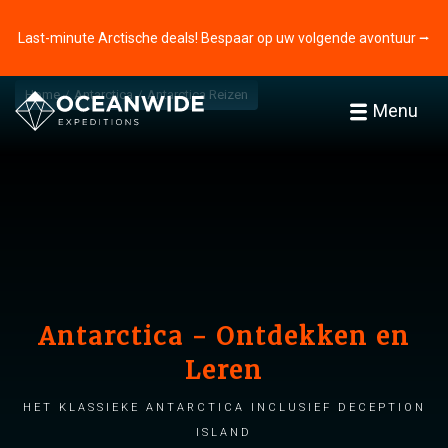
Last-minute Arctische deals! Bespaar op uw volgende avontuur ⭢
Home
Antarctica
Antarctica Reizen
Menu
Antarctica - Ontdekken en
Leren
Het klassieke Antarctica inclusief Deception
Island