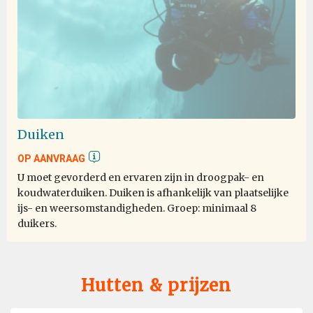
One of the Lifetime experience
bij Elene Tan
Antarctica
Duiken
OP AANVRAAG
One of the best cruise and trip I join so far. The
U moet gevorderd en ervaren zijn in droogpak- en
expedition team really go way beyond, very passionate
koudwaterduiken. Duiken is afhankelijk van plaatselijke
about their job. The activities very well organized. Even
ijs- en weersomstandigheden. Groep: minimaal 8
the lecture was very informative. I definitely will join
duikers.
this expedition again in future.
Hutten & prijzen