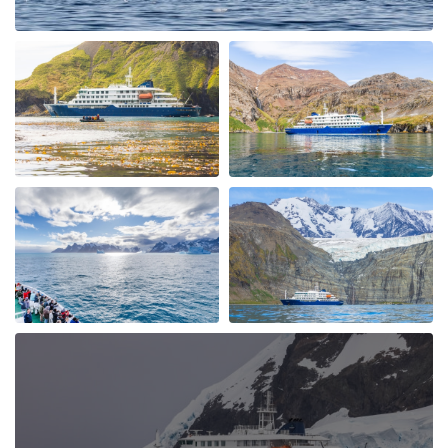
the "Gunnel" towards Marguerite Bay a place I had
heard alot about and it was fantastic with incredible
icebergs and Peninsular beauty in the background. We
visited Stonington Island and with old USA and British
Antarctic Bases, what a piece of history, very
interesting. Moving back up the west coast of the
Peninsular we also visited Salpetiere Bay and Peterman
Island. Back in the Zodiacs again to explore and most
days we were out in them morning and afternoon. Back
for lunch in-between and superb dining. More Whales
spotted at Foyn Harbour & Cievra Cove and visited the
Guvernoren Shipwreckand old Whaling Ship. We also
saw the old Argentinian Primavera Base on a rocky
outcrop. We then visted eEephant Point and walked
along the beach by the massive Elephant Seals, what a
sight. At Whalers Bay and Deception Island we went on
land again and joined the "Antarctic Swimming Club"
Wow ! what an experience. This was a great end to the
Antarctic Peninsular and then out run a hurricane to
cross the Drakes Passage again back to Ushuaia and
through the famous Beagle Channel. Incredible trip