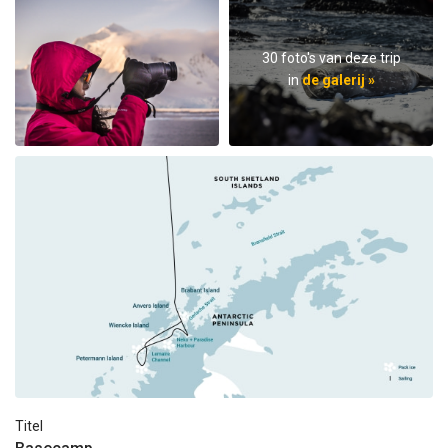
30 foto's van deze trip
in
de galerij »
Titel