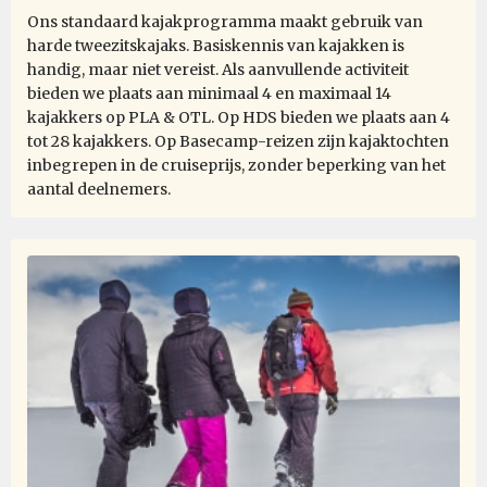
Ons standaard kajakprogramma maakt gebruik van
Experience of a lifetime
harde tweezitskajaks. Basiskennis van kajakken is
bij Dušan Bajana
Antarctica
handig, maar niet vereist. Als aanvullende activiteit
bieden we plaats aan minimaal 4 en maximaal 14
kajakkers op PLA & OTL. Op HDS bieden we plaats aan 4
Thanks to a great expedition plan, luck in the weather,
tot 28 kajakkers. Op Basecamp-reizen zijn kajaktochten
and an absolutely incredible expedition team, we had
inbegrepen in de cruiseprijs, zonder beperking van het
the experience of a lifetime. Every day was a unique
aantal deelnemers.
experience, and every single day was absolutely
fantastic. I saw a lot of amazing places, but this
expedition surpassed them all.