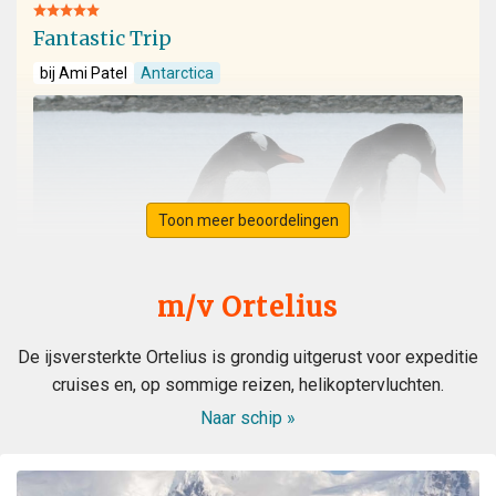
Fantastic Trip
bij Ami Patel
Antarctica
Toon meer beoordelingen
m/v Ortelius
De ijsversterkte Ortelius is grondig uitgerust voor expeditie
cruises en, op sommige reizen, helikoptervluchten.
Naar schip »
WOW! This voyage exceeded my expectation. When my
husband booked the expedition ship, I was concerned
about the comfort of the cabins and common area, and