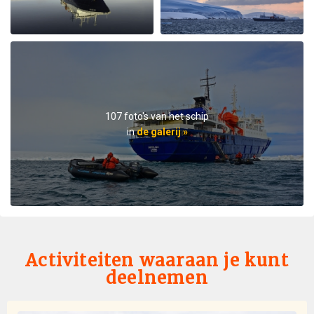
took our safety seriously and we appreciated that. We
got to visit other penguin colonies, sometimes viewing
from the zodiac, and on most days landings and a walk
on ice.The small ship size allowed us to to off ship daily,
including 2 scenic helicopter flights. The staff paid
attention to details even for this - each flight every
passenger had a window seat. The helicopter pilots
were very friendly and made the flights very
107 foto's van het schip
memorable. If you are considering an Antarctic trip, I
in
de galerij »
highly recommend doing it on a small ship like the
Ortellius.
Activiteiten waaraan je kunt
deelnemen
Favorite Trip Ever
bij Skye Bartholomew
Antarctica