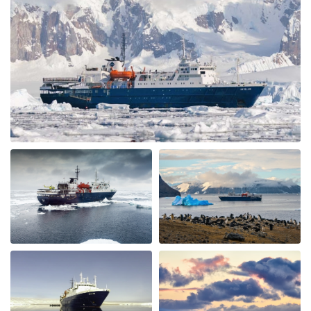
even more nervous about the meals. I had no reason to
be nervous - the ship is very modern, the cabins and
common area swell appointed. The lounge was were we
spent most of our free time mingling with fellow
travels. (When we weren’t on deck or in the bridge). The
small ship environment really fostered mingling with
both staff and other guests. The food was plentiful,
varied and of excellent quality and taste. The cruise staff
couldn’t do enough for us - they accommodated my
dietary restriction beyond what I expected. There was a
nice BBQ on deck one evening (in snow flurries….but
there was mulled wine to warm us up). Another
afternoon there was hot chocolate spiked with rum.
Every afternoon there was nice snack brought up. The
best part of the trip was the expedition team. Led by
expedition team leader Pippa and assistant leader
George, the entire team entertained us with great
lectures when they were not taking us on outings. We
saw plenty of wildlife daily. Weather prevented us from
flying to the emperor penguin colony,, but the team