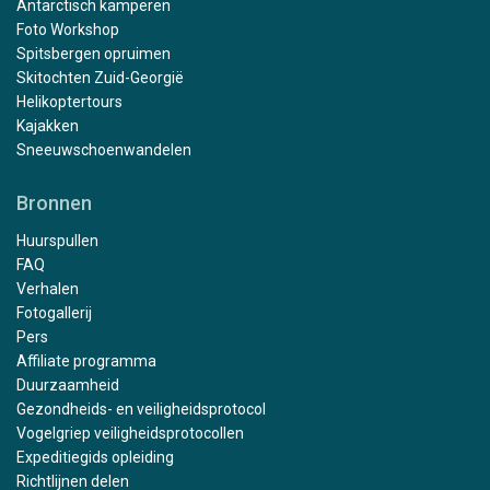
Antarctisch kamperen
Foto Workshop
Spitsbergen opruimen
Skitochten Zuid-Georgië
Helikoptertours
Kajakken
Sneeuwschoenwandelen
Bronnen
Huurspullen
FAQ
Verhalen
Fotogallerij
Pers
Affiliate programma
Duurzaamheid
Gezondheids- en veiligheidsprotocol
Vogelgriep veiligheidsprotocollen
Expeditiegids opleiding
Richtlijnen delen