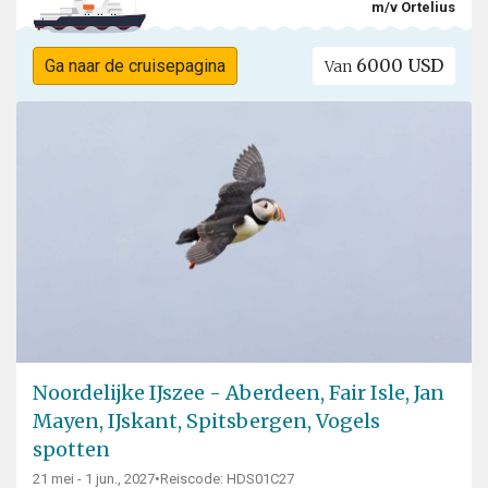
m/v Ortelius
6000 USD
Ga naar de cruisepagina
Van
Noordelijke IJszee - Aberdeen, Fair Isle, Jan
Mayen, IJskant, Spitsbergen, Vogels
spotten
21 mei - 1 jun., 2027
•
Reiscode: HDS01C27