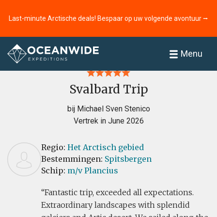
Last-minute Arctische deals! Bespaar op uw volgende avontuur ⭢
Home
Recensies
Menu
Svalbard Trip
bij Michael Sven Stenico
Vertrek in June 2026
Regio:
Het Arctisch gebied
Bestemmingen:
Spitsbergen
Schip:
m/v Plancius
Fantastic trip, exceeded all expectations.
Extraordinary landscapes with splendid