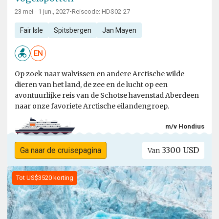
23 mei - 1 jun., 2027
•
Reiscode: HDS02-27
Fair Isle
Spitsbergen
Jan Mayen
EN
Op zoek naar walvissen en andere Arctische wilde
dieren van het land, de zee en de lucht op een
avontuurlijke reis van de Schotse havenstad Aberdeen
naar onze favoriete Arctische eilandengroep.
m/v Hondius
3300 USD
Ga naar de cruisepagina
Van
Tot US$3520 korting