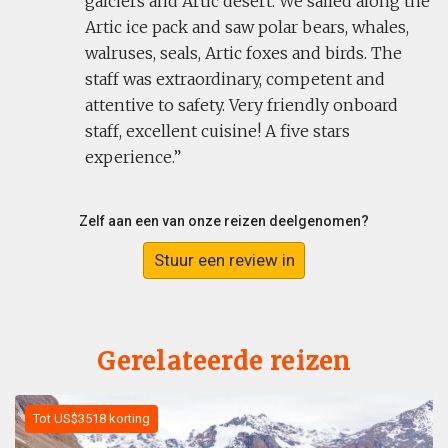
galciers and Artic desert. We sailed along the
Artic ice pack and saw polar bears, whales,
walruses, seals, Artic foxes and birds. The
staff was extraordinary, competent and
attentive to safety. Very friendly onboard
staff, excellent cuisine! A five stars
experience.
Zelf aan een van onze reizen deelgenomen?
Stuur een review in
Gerelateerde reizen
Tot US$3518 korting