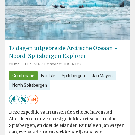
17 dagen uitgebreide Arctische Oceaan -
Noord-Spitsbergen Explorer
23 mei - 8 jun., 2027
•
Reiscode: HDS02C27
Combinatie
Fair Isle
Spitsbergen
Jan Mayen
North Spitsbergen
EN
Deze expeditie vaart tussen de Schotse havenstad
Aberdeen en onze meest geliefde arctische archipel,
Spitsbergen, en doet de eilanden Fair Isle en Jan Mayen
aan, evenals de indrukwekkende ijsrand van