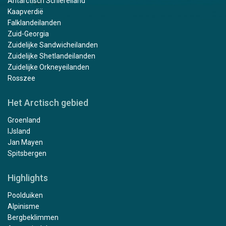
Antarctisch Schiereiland
Kaapverdië
Falklandeilanden
Zuid-Georgia
Zuidelijke Sandwicheilanden
Zuidelijke Shetlandeilanden
Zuidelijke Orkneyeilanden
Rosszee
Het Arctisch gebied
Groenland
IJsland
Jan Mayen
Spitsbergen
Highlights
Poolduiken
Alpinisme
Bergbeklimmen