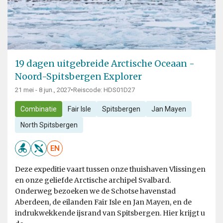
19 dagen uitgebreide Arctische Oceaan -
Noord-Spitsbergen Explorer
21 mei - 8 jun., 2027
•
Reiscode: HDS01D27
Combinatie
Fair Isle
Spitsbergen
Jan Mayen
North Spitsbergen
EN
Deze expeditie vaart tussen onze thuishaven Vlissingen
en onze geliefde Arctische archipel Svalbard.
Onderweg bezoeken we de Schotse havenstad
Aberdeen, de eilanden Fair Isle en Jan Mayen, en de
indrukwekkende ijsrand van Spitsbergen. Hier krijgt u