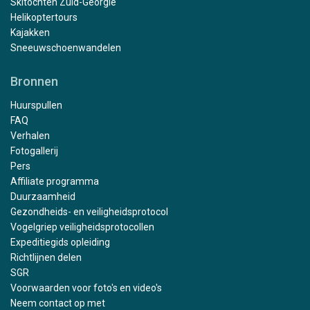
Skitochten Zuid-Georgië
Helikoptertours
Kajakken
Sneeuwschoenwandelen
Bronnen
Huurspullen
FAQ
Verhalen
Fotogallerij
Pers
Affiliate programma
Duurzaamheid
Gezondheids- en veiligheidsprotocol
Vogelgriep veiligheidsprotocollen
Expeditiegids opleiding
Richtlijnen delen
SGR
Voorwaarden voor foto's en video's
Neem contact op met