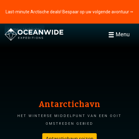
Last-minute Arctische deals! Bespaar op uw volgende avontuur ⭢
Home
Highlights
Menu
Antarctichavn
Het winterse middelpunt van een ooit
omstreden gebied
Antarctichavn reizen