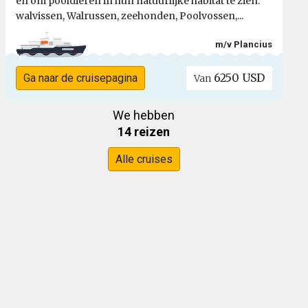
en om pooldieren in hun natuurlijke habitat te zien:
walvissen, Walrussen, zeehonden, Poolvossen,...
m/v Plancius
6250 USD
Ga naar de cruisepagina
Van
We hebben
14 reizen
Alle cruises