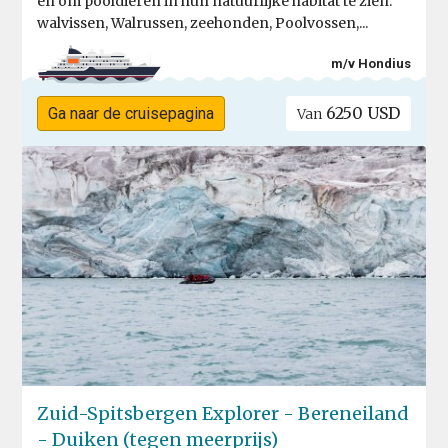
en om pooldieren in hun natuurlijke habitat te zien:
walvissen, Walrussen, zeehonden, Poolvossen,...
m/v Hondius
6250 USD
Ga naar de cruisepagina
Van
Zuid-Spitsbergen Explorer - Bereneiland
- Duiken (tegen meerprijs)