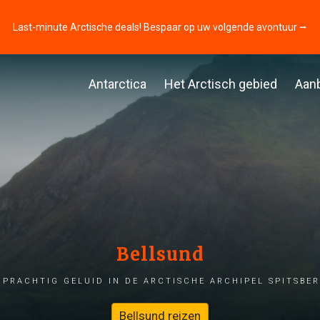
Last-minute Arctische deals! Bespaar op uw volgende avontuur ⭢
Antarctica
Het Arctisch gebied
Aan
Bellsund
 prachtig geluid in de Arctische archipel Spitsbe
Bellsund reizen