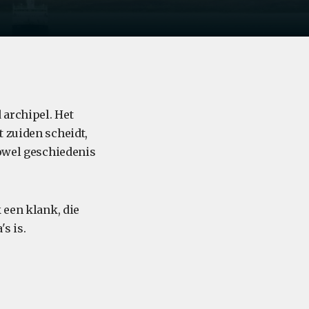
 archipel. Het
 zuiden scheidt,
zowel geschiedenis
 een klank, die
s is.