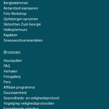
Bergbeklimmen
Antarctisch kamperen
Foto Workshop
Spitsbergen opruimen
Skitochten Zuid-Georgië
Helikoptertours
Kajakken
Sneeuwschoenwandelen
Bronnen
Huurspullen
FAQ
Verhalen
Fotogallerij
Pers
Affiliate programma
Duurzaamheid
Gezondheids- en veiligheidsprotocol
Vogelgriep veiligheidsprotocollen
Expeditiegids opleiding