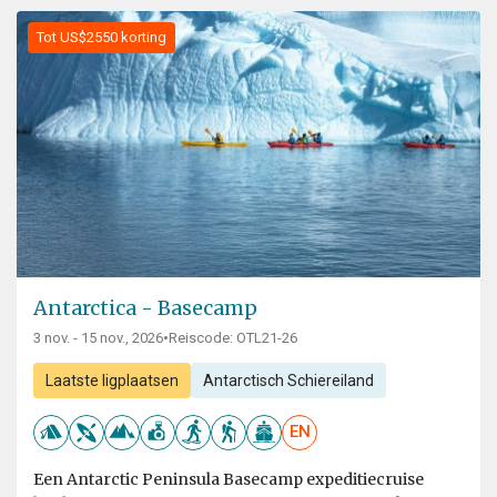
Tot US$2550 korting
Antarctica - Basecamp
3 nov. - 15 nov., 2026
•
Reiscode: OTL21-26
Laatste ligplaatsen
Antarctisch Schiereiland
EN
Een Antarctic Peninsula Basecamp expeditiecruise