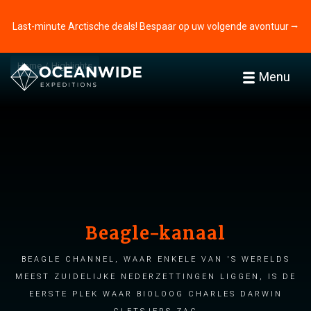
Last-minute Arctische deals! Bespaar op uw volgende avontuur ⭢
Home
Highlights
Menu
Beagle-kanaal
Beagle Channel, waar enkele van 's werelds
meest zuidelijke nederzettingen liggen, is de
eerste plek waar bioloog Charles Darwin
gletsjers zag