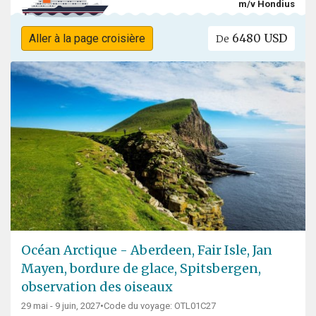
m/v Hondius
6480 USD
Aller à la page croisière
De
Océan Arctique - Aberdeen, Fair Isle, Jan
Mayen, bordure de glace, Spitsbergen,
observation des oiseaux
29 mai - 9 juin, 2027
•
Code du voyage: OTL01C27