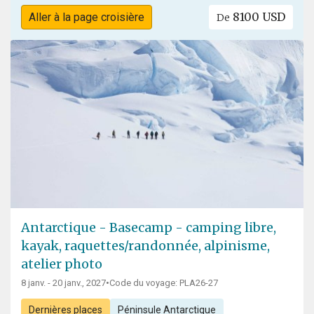
8100 USD
Aller à la page croisière
De
Antarctique - Basecamp - camping libre,
kayak, raquettes/randonnée, alpinisme,
atelier photo
8 janv. - 20 janv., 2027
•
Code du voyage: PLA26-27
Dernières places
Péninsule Antarctique