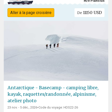
m/v Plancius
11150 USD
Aller à la page croisière
De
Antarctique - Basecamp - camping libre,
kayak, raquettes/randonnée, alpinisme,
atelier photo
23 nov. - 5 déc., 2026
•
Code du voyage: HDS22-26