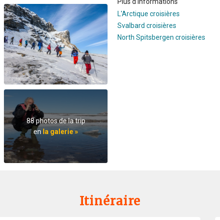
Plus d'informations
L'Arctique croisières
Svalbard croisières
North Spitsbergen croisières
88 photos de la trip
en
la galerie »
Itinéraire