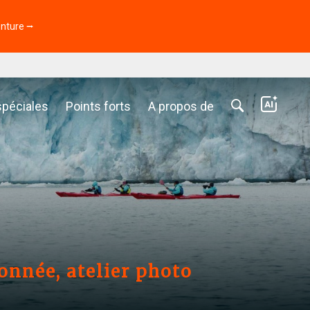
enture ⭢
spéciales
Points forts
A propos de
onnée, atelier photo