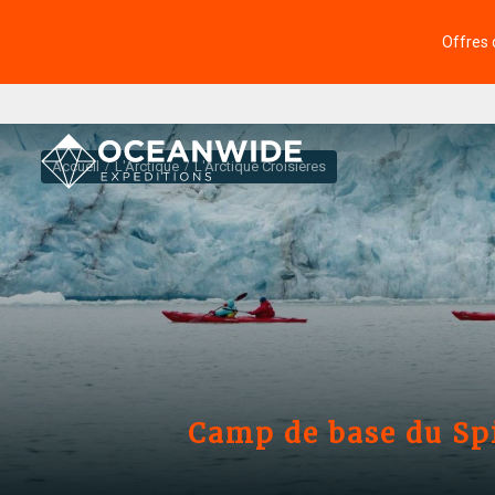
Offres 
Accueil
L'Arctique
L'Arctique Croisières
Camp de base du Spi