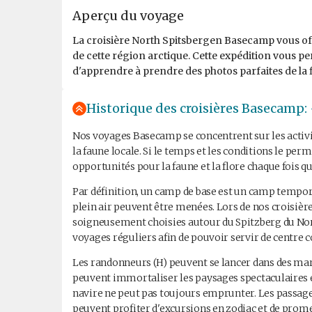
Aperçu du voyage
La croisière North Spitsbergen Basecamp vous offr
de cette région arctique. Cette expédition vous pe
d'apprendre à prendre des photos parfaites de la fl
Historique des croisières Basecamp: 
Nos voyages Basecamp se concentrent sur les activit
la faune locale. Si le temps et les conditions le pe
opportunités pour la faune et la flore chaque fois qu
Par définition, un camp de base est un camp tempora
plein air peuvent être menées. Lors de nos croisièr
soigneusement choisies autour du Spitzberg du Nord
voyages réguliers afin de pouvoir servir de centre c
Les randonneurs (H) peuvent se lancer dans des mar
peuvent immortaliser les paysages spectaculaires et
navire ne peut pas toujours emprunter. Les passager
peuvent profiter d'excursions en zodiac et de promen