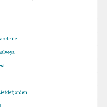
rande île
halvøya
est
Liefdefjorden
d