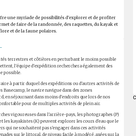
e une myriade de possibilités d'explorer et de profiter
rmet de faire de la randonnée, des raquettes, du kayak et
ore et de la faune polaires.
-
és terrestres et côtières en perturbant le moins possible
rmettent, l'équipe d'expédition recherchera également des
e possible.
ire à partir duquel des expéditions ou d'autres activités de
es Basecamp, le navire navigue dans des zones
, en séjournant dans moins d'endroits que lors de nos
C
onfortable pour de multiples activités de plein air.
ches vigoureuses dans l'arrière-pays, les photographes (P)
 les kayakistes (K) peuvent explorer les cours d'eau que le
s qui ne souhaitent pas s'engager dans ces activités
ades sur le littoral, de niveau facile à modéré, axées sur la