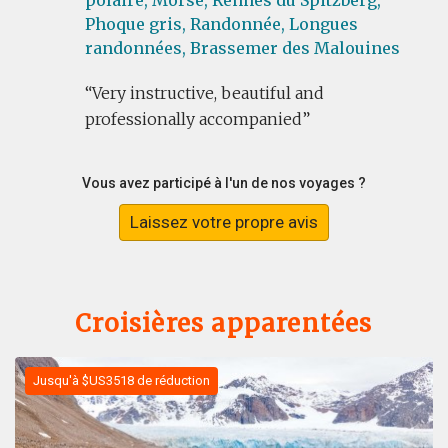
polaire,
Morse,
Rennes du Spitzberg,
Phoque gris,
Randonnée,
Longues
randonnées,
Brassemer des Malouines
Very instructive, beautiful and
professionally accompanied
Vous avez participé à l'un de nos voyages ?
Laissez votre propre avis
Croisières apparentées
Jusqu'à $US3518 de réduction