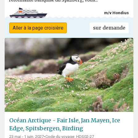
l'étonnante banquise du Spitzberg, vous...
m/v Hondius
sur demande
Aller à la page croisière
Océan Arctique - Fair Isle, Jan Mayen, Ice
Edge, Spitsbergen, Birding
23 mai - 1 juin, 2027
•
Code du voyage: HDS02-27