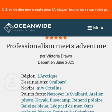
Offres de dernière minute pour l’Arctique ! Économisez sur votre prochaine aventure ⭢
Accueil
Commentaires
Menu
Professionalism meets adventure
par Viktoria Draws
Départ en June 2025
Région:
L'Arctique
Destinations:
Svalbard
Navire:
m/v Ortelius
Points forts:
Nettoyer le Svalbard,
Atelier
photo,
Kayak,
Basecamp,
Renard polaire,
Baleine bleue,
Léopard de mer,
Ours