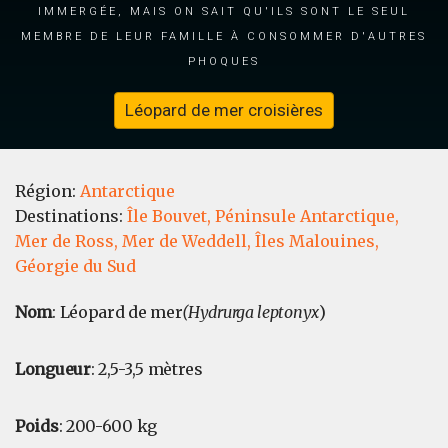
immergée, mais on sait qu'ils sont le seul
membre de leur famille à consommer d'autres
phoques
Léopard de mer croisières
Région:
Antarctique
Destinations:
Île Bouvet,
Péninsule Antarctique,
Mer de Ross,
Mer de Weddell,
Îles Malouines,
Géorgie du Sud
Nom
: Léopard de mer
(Hydrurga leptonyx
)
Longueur
: 2,5-3,5 mètres
Poids
: 200-600 kg