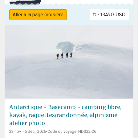
13450 USD
Aller à la page croisière
De
Antarctique - Basecamp - camping libre,
kayak, raquettes/randonnée, alpinisme,
atelier photo
23 nov. - 5 déc., 2026
•
Code du voyage: HDS22-26