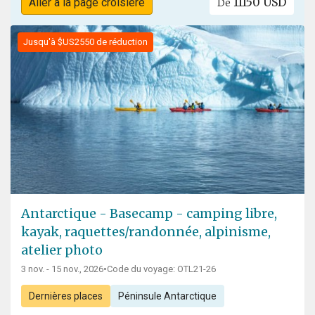
11150 USD
Aller à la page croisière
De
Jusqu'à $US2550 de réduction
Antarctique - Basecamp - camping libre,
kayak, raquettes/randonnée, alpinisme,
atelier photo
3 nov. - 15 nov., 2026
•
Code du voyage: OTL21-26
Dernières places
Péninsule Antarctique