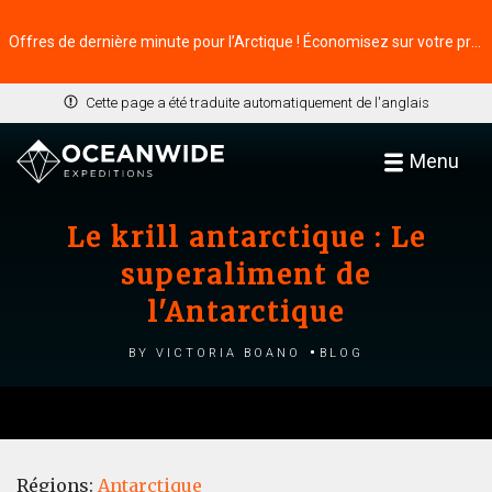
Offres de dernière minute pour l’Arctique ! Économisez sur votre prochaine aventure ⭢
Cette page a été traduite automatiquement de l'anglais
Menu
Le krill antarctique : Le
superaliment de
l'Antarctique
by Victoria Boano
Blog
Régions:
Antarctique