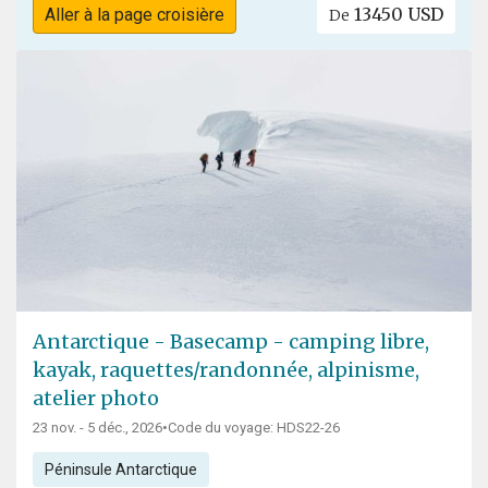
13450 USD
Aller à la page croisière
De
Antarctique - Basecamp - camping libre,
kayak, raquettes/randonnée, alpinisme,
atelier photo
23 nov. - 5 déc., 2026
•
Code du voyage: HDS22-26
Péninsule Antarctique