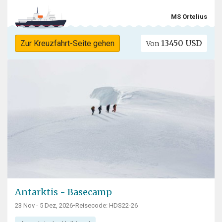
MS Ortelius
13450 USD
Zur Kreuzfahrt-Seite gehen
Von
Antarktis - Basecamp
23 Nov - 5 Dez, 2026
•
Reisecode: HDS22-26