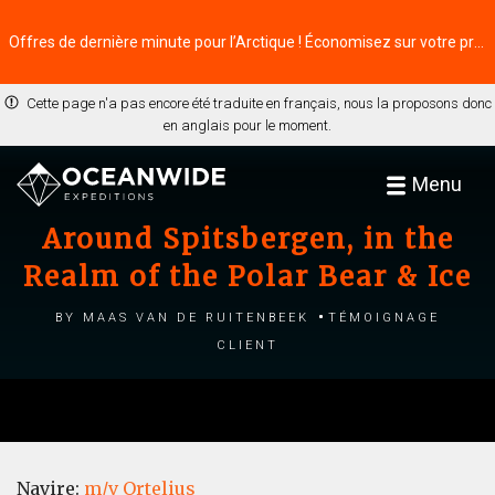
Offres de dernière minute pour l’Arctique ! Économisez sur votre prochaine aventure ⭢
Cette page n'a pas encore été traduite en français, nous la proposons donc
en anglais pour le moment.
Menu
Around Spitsbergen, in the
Realm of the Polar Bear & Ice
by Maas van de Ruitenbeek
Témoignage
client
Navire:
m/v Ortelius