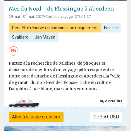
Mer du Nord - de Flessingue à Aberdeen
29 mai - 31 mai, 2027
•
Code du voyage: OTL01-27
Peut être réservé en combinaison uniquement
Fair Isle
Svalbard
Jan Mayen
EN
Partez à la recherche de baleines, de phoques et
d'oiseaux de mer lors d'un voyage pittoresque entre
notre port d'attache de Flessingue et Aberdeen, la "ville
de granit" du nord-est de l'Écosse, riche en culture.
Dauphins à bec blanc, marsouins communs,...
m/v Ortelius
350 USD
Aller à la page croisière
De