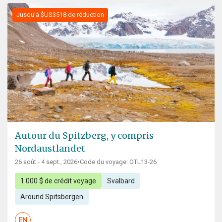
Jusqu'à $US3518 de réduction
Autour du Spitzberg, y compris
Nordaustlandet
26 août - 4 sept., 2026
•
Code du voyage: OTL13-26
1 000 $ de crédit voyage
Svalbard
Around Spitsbergen
EN