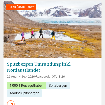
Bis zu $3518 Rabatt
Spitzbergen Umrundung inkl.
Nordaustlandet
26 Aug - 4 Sep, 2026
•
Reisecode: OTL13-26
1.000 $ Reiseguthaben
Spitzbergen
Around Spitsbergen
EN