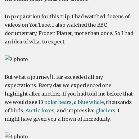
In preparation for this trip, I had watched dozens of
videos on YouTube. I also watched the BBC
documentary, Frozen Planet, more than once. So I had
an idea of ​​what to expect.
But what a journey! It far exceeded all my
expectations. Every day we experienced one
highlight after another. If you had told me before that
we would see 13
polar bears
, a
blue whale
, thousands
of birds,
Arctic foxes
, and impressive
glaciers
, I
might have given you a frown of incredulity.