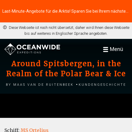
Last-Minute-Angebote für die Arktis! Sparen Sie bei Ihrem nächsten Abenteuer ⭢
Diese Webseite ist noch nicht übersetzt, daher wird Ihnen diese Webseite
bis auf weiteres in Englischer Sprache angeboten.
Menü
Around Spitsbergen, in the
Realm of the Polar Bear & Ice
by Maas van de Ruitenbeek
Kundengeschichte
Schiff:
MS Ortelius