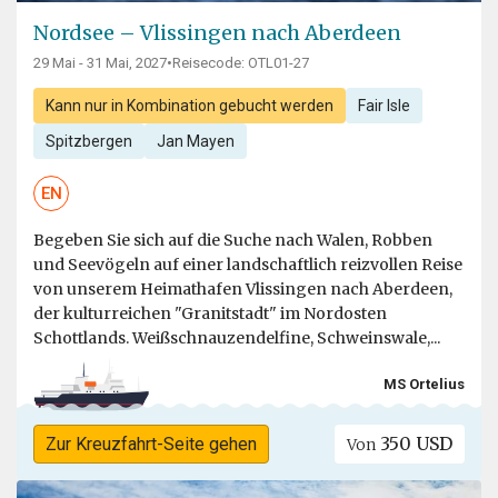
Nordsee – Vlissingen nach Aberdeen
29 Mai - 31 Mai, 2027
•
Reisecode: OTL01-27
Kann nur in Kombination gebucht werden
Fair Isle
Spitzbergen
Jan Mayen
EN
Begeben Sie sich auf die Suche nach Walen, Robben
und Seevögeln auf einer landschaftlich reizvollen Reise
von unserem Heimathafen Vlissingen nach Aberdeen,
der kulturreichen "Granitstadt" im Nordosten
Schottlands. Weißschnauzendelfine, Schweinswale,...
MS Ortelius
350 USD
Zur Kreuzfahrt-Seite gehen
Von