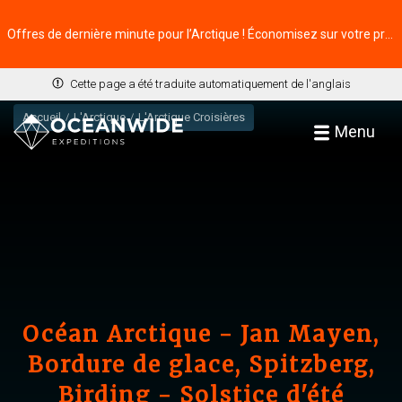
Offres de dernière minute pour l’Arctique ! Économisez sur votre prochaine aventure ⭢
Cette page a été traduite automatiquement de l'anglais
Accueil
L'Arctique
L'Arctique Croisières
Menu
Océan Arctique - Jan Mayen,
Bordure de glace, Spitzberg,
Birding - Solstice d'été