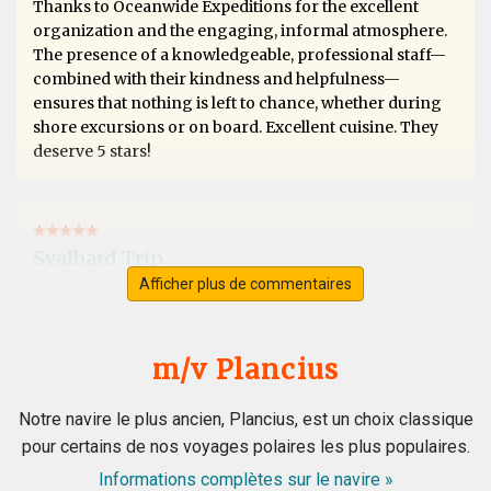
Thanks to Oceanwide Expeditions for the excellent
organization and the engaging, informal atmosphere.
The presence of a knowledgeable, professional staff—
combined with their kindness and helpfulness—
ensures that nothing is left to chance, whether during
shore excursions or on board. Excellent cuisine. They
deserve 5 stars!
Svalbard Trip
Afficher plus de commentaires
par Michael Sven Stenico
L'Arctique
Fantastic trip, exceeded all expectations. Extraordinary
landscapes with splendid galciers and Artic desert. We
m/v Plancius
sailed along the Artic ice pack and saw polar bears,
whales, walruses, seals, Artic foxes and birds. The staff
Notre navire le plus ancien, Plancius, est un choix classique
was extraordinary, competent and attentive to safety.
pour certains de nos voyages polaires les plus populaires.
Very friendly onboard staff, excellent cuisine! A five
stars experience.
Informations complètes sur le navire »