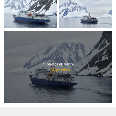
par Irene Karpischek
L'Arctique
Speziell der Tag im Packeis war ein ganz besonderes
Erlebnis. Gesamte Mannschaft der Plancius und das
Expeditionsteam haben dazu beigetragen, daß wir viel
sehen und erleben, uns wohlfühlen und eine
wunderbare Zeit genießen.
Rund um Spitzbergen
71 photos du navire
par Jürgen Nill
L'Arctique
en
la galerie »
Ausgezeichnet