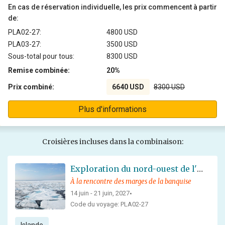
En cas de réservation individuelle, les prix commencent à partir
de:
PLA02-27:
4800 USD
PLA03-27:
3500 USD
Sous-total pour tous:
8300 USD
Remise combinée:
20%
Prix combiné:
6640 USD
8300 USD
Plus d'informations
Croisières incluses dans la combinaison:
Exploration du nord-ouest de l'Islande - Au cœur de la banquise de la mer du Groenland - Solstice d'été
À la rencontre des marges de la banquise
14 juin - 21 juin, 2027
•
Code du voyage: PLA02-27