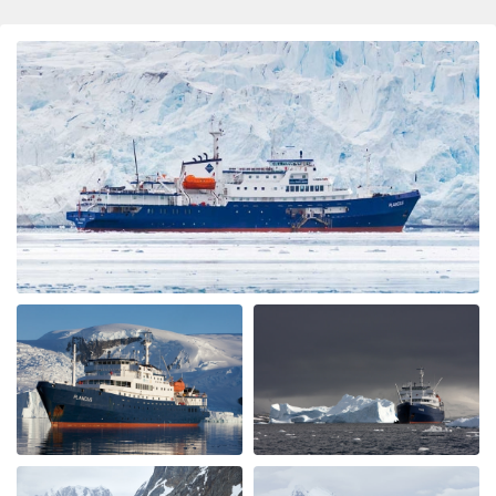
war alles super
par Heidemarie Peter
L'Arctique
sehr gute Reise, bin voll zufrieden
Ost-Südgrönland
par Uta Löser
L'Arctique
Alles bestens, viele Erlebnisse, tolle Betreuung und auch
guter Service auf dem Schiff
Einzigartig