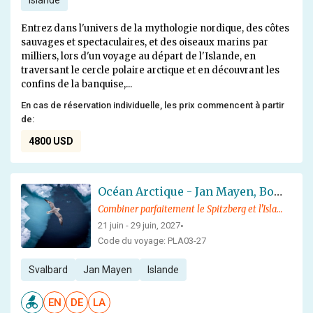
Islande
Entrez dans l'univers de la mythologie nordique, des côtes
sauvages et spectaculaires, et des oiseaux marins par
milliers, lors d'un voyage au départ de l'Islande, en
traversant le cercle polaire arctique et en découvrant les
confins de la banquise,...
En cas de réservation individuelle, les prix commencent à partir
de:
4800 USD
Océan Arctique - Jan Mayen, Bordure de glace, Spitzberg, Birding - Solstice d'été
Combiner parfaitement le Spitzberg et l'Islande
21 juin - 29 juin, 2027
•
Code du voyage: PLA03-27
Svalbard
Jan Mayen
Islande
EN
DE
LA