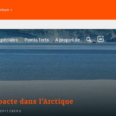
enture ⭢
spéciales
Points forts
A propos de
acte dans l'Arctique
 Spitzberg