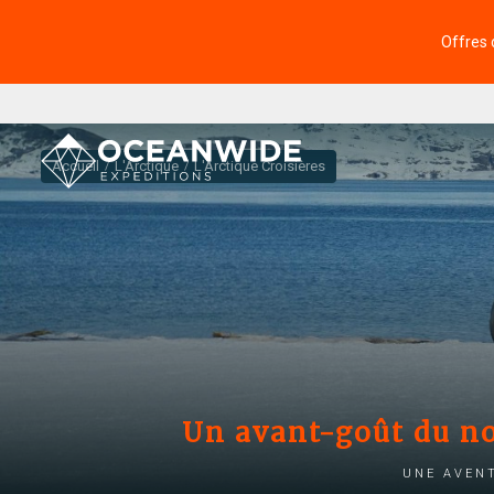
Offres 
Accueil
L'Arctique
L'Arctique Croisières
Un avant-goût du no
Une avent