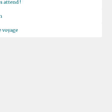
s attend !
n
re voyage