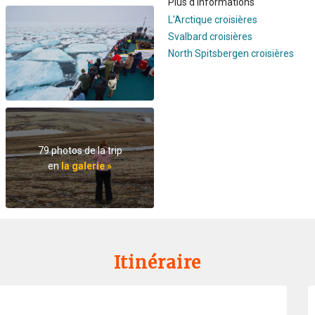
Plus d'informations
L'Arctique croisières
Svalbard croisières
North Spitsbergen croisières
79 photos de la trip
en
la galerie »
Itinéraire