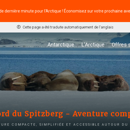
de dernière minute pour l’Arctique ! Économisez sur votre prochaine av
Cette page a été traduite automatiquement de l'anglais
Antarctique
L'Arctique
Offres 
rd du Spitzberg - Aventure comp
ure compacte, simplifiée et accessible autour du