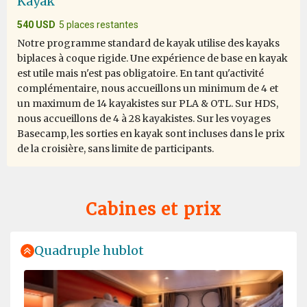
Kayak
definitely the best in the business! My goal was to
witness a polar bear in the wild, and while I know
540 USD
5 places restantes
viewing wildlife can be hit or miss, the Oceanwide
Notre programme standard de kayak utilise des kayaks
Expedition team delivered us a once in a lifetime
biplaces à coque rigide. Une expérience de base en kayak
experience, thanks to the skillful eyes and the team's
est utile mais n'est pas obligatoire. En tant qu'activité
determination. How anyone could spot a polar bear in a
complémentaire, nous accueillons un minimum de 4 et
somewhat foggy ice packed landscape is beyond
un maximum de 14 kayakistes sur PLA & OTL. Sur HDS,
anyone's imagination, but once spotted, the captain did
nous accueillons de 4 à 28 kayakistes. Sur les voyages
the impossible to make viewing the King of the Arctic a
Basecamp, les sorties en kayak sont incluses dans le prix
reality. It was truly the highlight of the trip. Thank you
de la croisière, sans limite de participants.
Oceanwide Expeditions!
Cabines et prix
Quadruple hublot
Outstanding
par Mary Maguire
L'Arctique