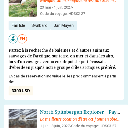
Naviguer sur la banquise de l'est du Groenland, au nord du Spitzberg, à la recherche de baleines et d'autres animaux sauvages de l'Arctique
23 mai - 1 juin, 2027
•
Code du voyage: HDS02-27
Fair Isle
Svalbard
Jan Mayen
EN
Partez à la recherche de baleines et d'autres animaux
sauvages de l'Arctique, sur terre, en mer et dans les airs,
lors d'un voyage aventureux depuis le port écossais
d'Aberdeen jusqu'à notre groupe d'îles arctiques préféré.
En cas de réservation individuelle, les prix commencent à partir
de:
3300 USD
North Spitsbergen Explorer - Paysages variés, glace de mer et faune sauvage
La meilleure occasion d'être actif tout en observant la faune exotique de l'Arctique !
1 juin - 8 juin, 2027
Code du voyage: HDS03-27
•