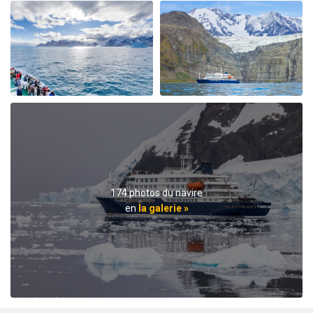
My August 2025 Arctic adventure was my second trip
with Oceanwide Expeditions. The first was aboard the
Plancius, this trip aboard the Hondius. It was no
surprise that this trip far exceeded all expectations for
comfort, delicious meals, and exciting adventures
ashore. The top notch expedition staff is knowledgable
and professional citing detailed information about
wildlife, terrain, and other aspects of the environment.
Daily lectures were informative and captivating.
Additionally, interactions with all other crew, dining,
and staff members were friendly and professional
delivering a first class experience. All are true
professionals. When the voyage ended, disembarking
174 photos du navire
the ship included lots of hugs and a few tears amongst
en
la galerie »
staff and passengers. It was indeed a very fine
adventure. In my estimation there is no finer fleet of
ships that are staffed with friendly, professional
personnel. I hope to travel with Oceanwide expeditions
again. John Zingrich