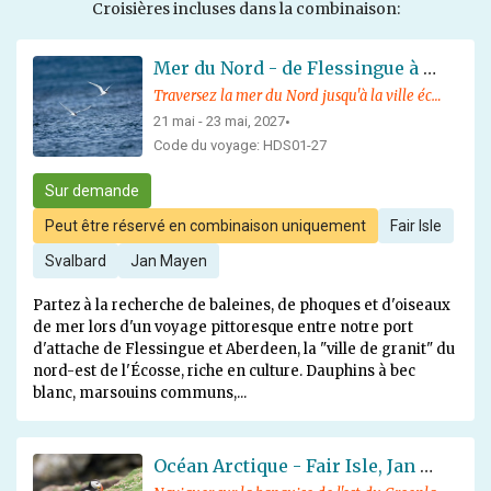
Croisières incluses dans la combinaison:
Mer du Nord - de Flessingue à Aberdeen
Traversez la mer du Nord jusqu'à la ville écossaise pittoresque et historique d'Aberdeen, en profitant de la faune locale et de conférences fascinantes
21 mai - 23 mai, 2027
•
Code du voyage: HDS01-27
Sur demande
Peut être réservé en combinaison uniquement
Fair Isle
Svalbard
Jan Mayen
Partez à la recherche de baleines, de phoques et d'oiseaux
de mer lors d'un voyage pittoresque entre notre port
d'attache de Flessingue et Aberdeen, la "ville de granit" du
nord-est de l'Écosse, riche en culture. Dauphins à bec
blanc, marsouins communs,...
Océan Arctique - Fair Isle, Jan Mayen, Ice Edge, Spitsbergen, Birding