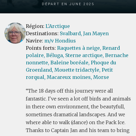
Départ en June 2025
Région:
L'Arctique
Destinations:
Svalbard,
Jan Mayen
Navire:
m/v Hondius
Points forts:
Raquettes à neige,
Renard
polaire,
Béluga,
Sterne arctique,
Bernache
nonnette,
Baleine boréale,
Phoque du
Groenland,
Mouette tridactyle,
Petit
rorqual,
Macareux moines,
Morse
The 18 days off this journey were all
fantastic. I've seen a lot off birds and animals
in there own environment, the beautyfull,
sometimes dramatical landscapes. And we
where able to walk (dance) on the Pack Ice.
Thanks to Captain Jan and his team to bring