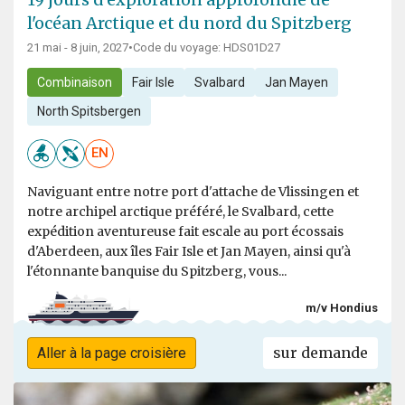
l'océan Arctique et du nord du Spitzberg
21 mai - 8 juin, 2027
•
Code du voyage: HDS01D27
Combinaison
Fair Isle
Svalbard
Jan Mayen
North Spitsbergen
EN
Naviguant entre notre port d'attache de Vlissingen et
notre archipel arctique préféré, le Svalbard, cette
expédition aventureuse fait escale au port écossais
d'Aberdeen, aux îles Fair Isle et Jan Mayen, ainsi qu'à
l'étonnante banquise du Spitzberg, vous...
m/v Hondius
sur demande
Aller à la page croisière