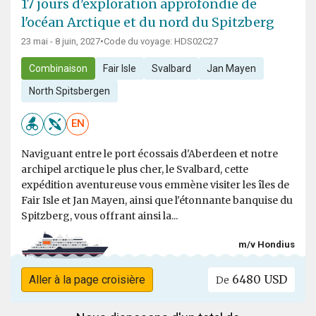
17 jours d'exploration approfondie de
l'océan Arctique et du nord du Spitzberg
23 mai - 8 juin, 2027
•
Code du voyage: HDS02C27
Combinaison
Fair Isle
Svalbard
Jan Mayen
North Spitsbergen
EN
Naviguant entre le port écossais d'Aberdeen et notre
archipel arctique le plus cher, le Svalbard, cette
expédition aventureuse vous emmène visiter les îles de
Fair Isle et Jan Mayen, ainsi que l'étonnante banquise du
Spitzberg, vous offrant ainsi la...
m/v Hondius
6480 USD
Aller à la page croisière
De