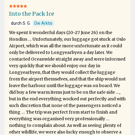
Into the Pack Ice
durch S. G.
Die Arktis
We spent 8 wonderful days (20–27 June 26) on the
Hondius … Unfortunately, our luggage got stuck at Oslo
Airport, which was all the more unfortunate as it could
only be delivered to Longyearbyen a day later. We
contacted Oceanwide straight away and were informed
very quickly that we should enjoy our day in
Longyearbyen, that they would collect the luggage
from the airport themselves, and that the ship would not
leave the harbour until the luggage was on board. We
did buy a few warm items just to be on the safe side …,
but in the end everything worked out perfectly and with
such discretion that none of the passengers noticed a
thing … The trip was perfect from start to finish and
everything was organised very professionally …
nothing to complain about. As well as seeing plenty of
other wildlife, we were also lucky enough to observe a