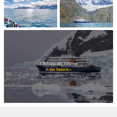
Plancius, this trip aboard the Hondius. It was no
surprise that this trip far exceeded all expectations for
comfort, delicious meals, and exciting adventures
ashore. The top notch expedition staff is knowledgable
and professional citing detailed information about
wildlife, terrain, and other aspects of the environment.
Daily lectures were informative and captivating.
Additionally, interactions with all other crew, dining,
and staff members were friendly and professional
delivering a first class experience. All are true
professionals. When the voyage ended, disembarking
174 Fotos des Schiffes
the ship included lots of hugs and a few tears amongst
in
der Galerie »
staff and passengers. It was indeed a very fine
adventure. In my estimation there is no finer fleet of
ships that are staffed with friendly, professional
personnel. I hope to travel with Oceanwide expeditions
again. John Zingrich