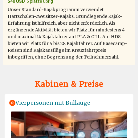
540 USD
5 plätze übrig
viewing wildlife can be hit or miss, the Oceanwide
Unser Standard-Kajakprogramm verwendet
Expedition team delivered us a once in a lifetime
Hartschalen-Zweisitzer-Kajaks. Grundlegende Kajak-
experience, thanks to the skillful eyes and the team's
Erfahrung ist hilfreich, aber nicht erforderlich. Als
determination. How anyone could spot a polar bear in a
ergänzende Aktivität bieten wir Platz für mindestens 4
somewhat foggy ice packed landscape is beyond
und maximal 14 Kajakfahrer auf PLA & OTL. Auf HDS
anyone's imagination, but once spotted, the captain did
bieten wir Platz für 4 bis 28 Kajakfahrer. Auf Basecamp-
the impossible to make viewing the King of the Arctic a
Reisen sind Kajakausflüge im Kreuzfahrtpreis
reality. It was truly the highlight of the trip. Thank you
inbegriffen, ohne Begrenzung der Teilnehmerzahl.
Oceanwide Expeditions!
Kabinen & Preise
Vierpersonen mit Bullauge
Outstanding
durch Mary Maguire
Die Arktis