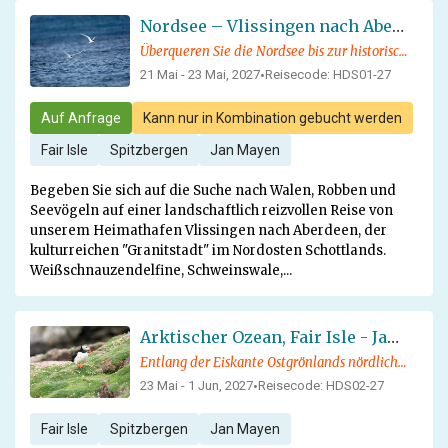
Nordsee – Vlissingen nach Aberdeen
Überqueren Sie die Nordsee bis zur historischen schottischen Stadt Aberdeen und bestaunen Sie die Tierwelt und informativen Vorträge an Bord
21 Mai - 23 Mai, 2027
Reisecode: HDS01-27
•
Auf Anfrage
Kann nur in Kombination gebucht werden
Fair Isle
Spitzbergen
Jan Mayen
Begeben Sie sich auf die Suche nach Walen, Robben und
Seevögeln auf einer landschaftlich reizvollen Reise von
unserem Heimathafen Vlissingen nach Aberdeen, der
kulturreichen "Granitstadt" im Nordosten Schottlands.
Weißschnauzendelfine, Schweinswale,...
Arktischer Ozean, Fair Isle - Jan Mayen – Eiskante - Spitzbergen, Vogelbeobachtung
Entlang der Eiskante Ostgrönlands nördlich von Spitzbergen auf der Suche nach Walen und anderen arktischen Wildtieren
23 Mai - 1 Jun, 2027
Reisecode: HDS02-27
•
Fair Isle
Spitzbergen
Jan Mayen