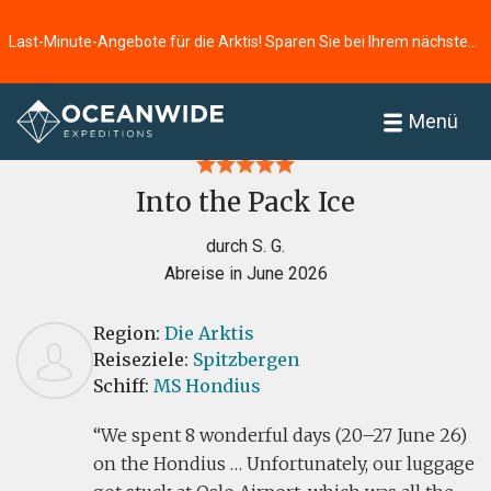
Last-Minute-Angebote für die Arktis! Sparen Sie bei Ihrem nächsten Abenteuer ⭢
Startseite
Bewertungen
Menü
Into the Pack Ice
durch S. G.
Abreise in June 2026
Region:
Die Arktis
Reiseziele:
Spitzbergen
Schiff:
MS Hondius
We spent 8 wonderful days (20–27 June 26)
on the Hondius … Unfortunately, our luggage