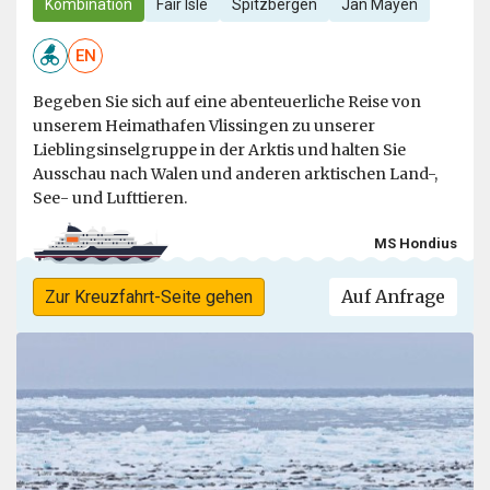
Kombination
Fair Isle
Spitzbergen
Jan Mayen
EN
Begeben Sie sich auf eine abenteuerliche Reise von
unserem Heimathafen Vlissingen zu unserer
Lieblingsinselgruppe in der Arktis und halten Sie
Ausschau nach Walen und anderen arktischen Land-,
See- und Lufttieren.
MS Hondius
Auf Anfrage
Zur Kreuzfahrt-Seite gehen