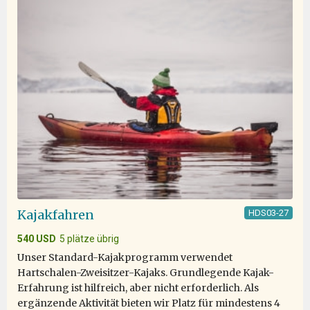
somewhat foggy ice packed landscape is beyond
anyone's imagination, but once spotted, the captain did
the impossible to make viewing the King of the Arctic a
reality. It was truly the highlight of the trip. Thank you
Oceanwide Expeditions!
Outstanding
durch Mary Maguire
Die Arktis
Kajakfahren
HDS03-27
540 USD
5 plätze übrig
The trip exceeded all of my expectations, from start to
Unser Standard-Kajakprogramm verwendet
finish. Julian was a fantastic kayak guide with excellent
Hartschalen-Zweisitzer-Kajaks. Grundlegende Kajak-
support from Paulo and Alexis. I would especially like to
Erfahrung ist hilfreich, aber nicht erforderlich. Als
compliment Rose and Damien who were our dining
ergänzende Aktivität bieten wir Platz für mindestens 4
room stewards, and Victor who minded our cabin 322,