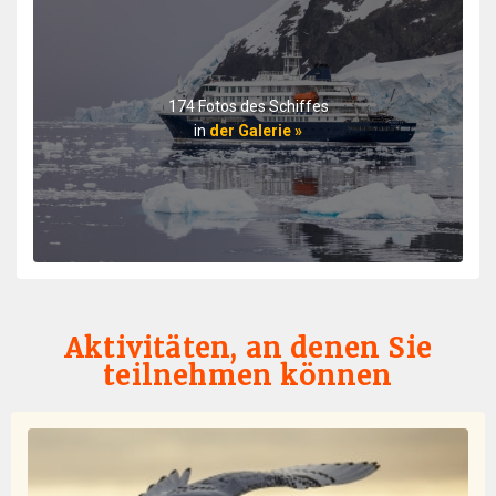
and professional citing detailed information about
wildlife, terrain, and other aspects of the environment.
Daily lectures were informative and captivating.
Additionally, interactions with all other crew, dining,
and staff members were friendly and professional
174 Fotos des Schiffes
delivering a first class experience. All are true
in
der Galerie »
professionals. When the voyage ended, disembarking
the ship included lots of hugs and a few tears amongst
staff and passengers. It was indeed a very fine
adventure. In my estimation there is no finer fleet of
ships that are staffed with friendly, professional
personnel. I hope to travel with Oceanwide expeditions
again. John Zingrich
Aktivitäten, an denen Sie
teilnehmen können
An Unbelievable Experience
durch Wesley Friedman
Die Arktis