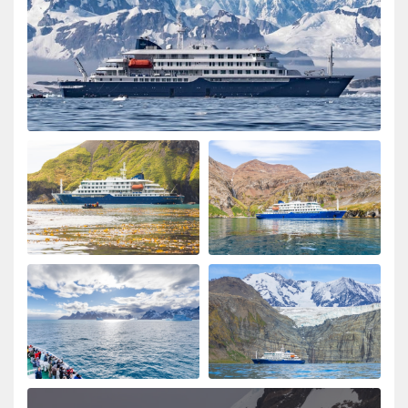
ongeloofelijke ervaring
My Second Oceanwide Expedition!
durch John Zingrich
Die Arktis
My August 2025 Arctic adventure was my second trip
with Oceanwide Expeditions. The first was aboard the
Plancius, this trip aboard the Hondius. It was no
surprise that this trip far exceeded all expectations for
comfort, delicious meals, and exciting adventures
ashore. The top notch expedition staff is knowledgable