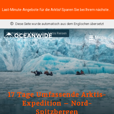
Last-Minute-Angebote für die Arktis! Sparen Sie bei Ihrem nächsten Abenteuer ⭢
Diese Seite wurde automatisch aus dem Englischen übersetzt
Startseite
Die Arktis
Die Arktis Reisen
Menü
17 Tage Umfassende Arktis-
Expedition – Nord-
Spitzbergen