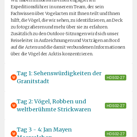
Wir haben mindestens einen engagierten
Expeditionsführer in unserem Team, der sein
Fachwissen über Vogelarten mit Ihnen teilt und Ihnen
hilft, die Vögel, die wir sehen, zu identifizieren, an Deck
zu fotografieren und mehr über sie zu erfahren.
Zusätzlich zu den Outdoor-Sitzungen wird sich unser
Reiseleiter in Aufzeichnungen und Vorträgen an Bord
auf die Arten und die damit verbundenen Informationen
über die Vögel der Arktis konzentrieren.
Tag 1: Sehenswürdigkeiten der
HDS02-27
Granitstadt
Tag 2: Vögel, Robben und
HDS02-27
weltberühmte Strickwaren
Tag 3 - 4: Jan Mayen
HDS02-27