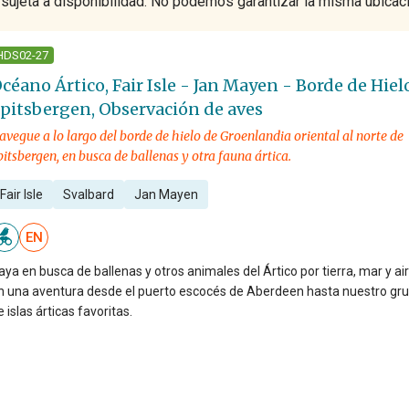
 sujeta a disponibilidad. No podemos garantizar la misma ubicac
HDS02-27
céano Ártico, Fair Isle - Jan Mayen - Borde de Hiel
pitsbergen, Observación de aves
avegue a lo largo del borde de hielo de Groenlandia oriental al norte de
pitsbergen, en busca de ballenas y otra fauna ártica.
Fair Isle
Svalbard
Jan Mayen
EN
aya en busca de ballenas y otros animales del Ártico por tierra, mar y ai
n una aventura desde el puerto escocés de Aberdeen hasta nuestro gr
e islas árticas favoritas.