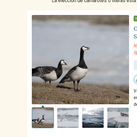
La elección de camarotes o literas está
O
S
N
S
V
e
d