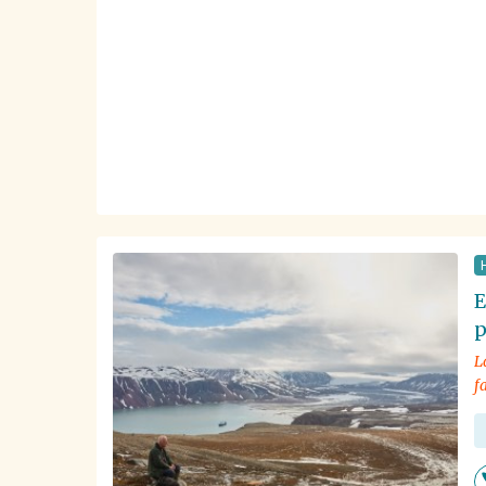
E
p
L
f