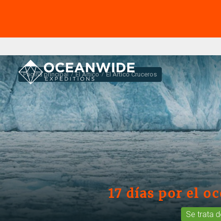
Página principal
El Ártico
El Ártico Cruceros
17 días por el o
Se trata 