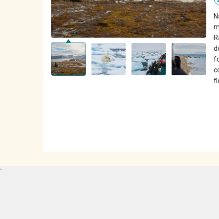
N
m
R
d
f
c
f
`