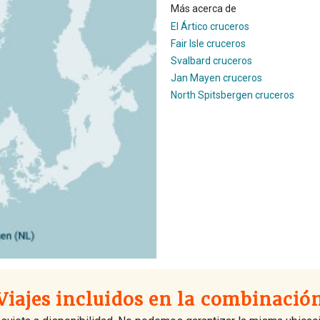
Más acerca de
El Ártico cruceros
Fair Isle cruceros
Svalbard cruceros
Jan Mayen cruceros
North Spitsbergen cruceros
Viajes incluidos en la combinació