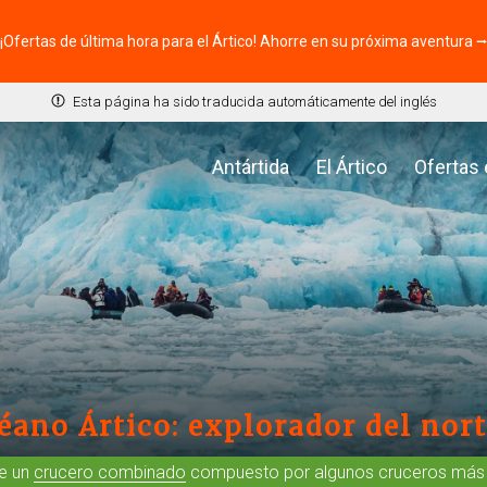
¡Ofertas de última hora para el Ártico! Ahorre en su próxima aventura 
Esta página ha sido traducida automáticamente del inglés
Antártida
El Ártico
Ofertas
céano Ártico: explorador del nor
de un
crucero combinado
compuesto por algunos cruceros más