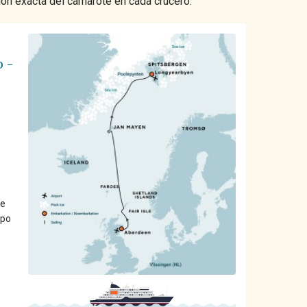
ión exacta del camarote en cada crucero.
o -
re
upo