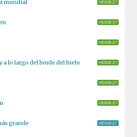
ama mundial
HDS02-27
yen
HDS02-27
HDS02-27
y a lo largo del borde del hielo
HDS02-27
HDS02-27
en
HDS02-27
 más grande
HDS03-27