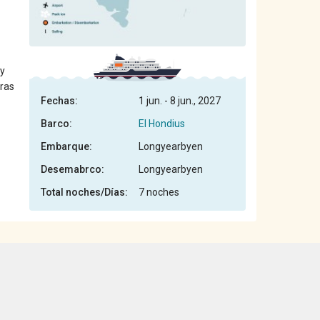
 y
eras
Fechas:
1 jun. - 8 jun., 2027
Barco:
El Hondius
Embarque:
Longyearbyen
Desemabrco:
Longyearbyen
Total noches/Días:
7 noches