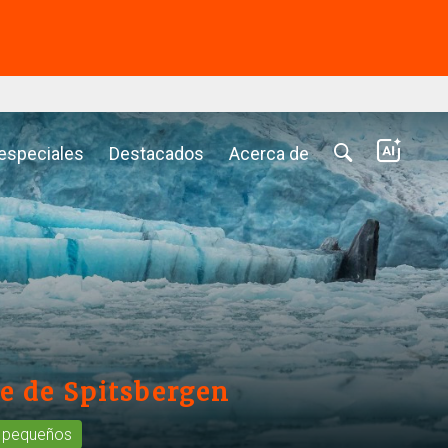
⭢
 especiales
Destacados
Acerca de
te de Spitsbergen
 pequeños