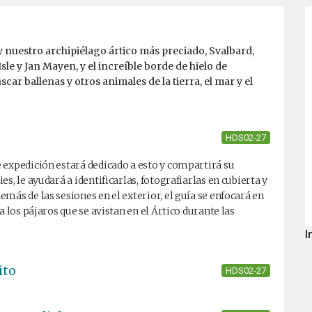
nuestro archipiélago ártico más preciado, Svalbard,
 Isle y Jan Mayen, y el increíble borde de hielo de
car ballenas y otros animales de la tierra, el mar y el
HDS02-27
 expedición estará dedicado a esto y compartirá su
s, le ayudará a identificarlas, fotografiarlas en cubierta y
más de las sesiones en el exterior, el guía se enfocará en
a los pájaros que se avistan en el Ártico durante las
I
ito
HDS02-27