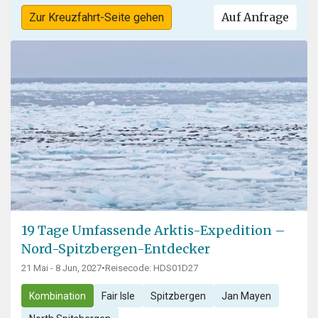
Auf Anfrage
Zur Kreuzfahrt-Seite gehen
19 Tage Umfassende Arktis-Expedition –
Nord-Spitzbergen-Entdecker
21 Mai - 8 Jun, 2027
•
Reisecode: HDS01D27
Kombination
Fair Isle
Spitzbergen
Jan Mayen