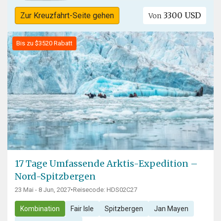
3300 USD
Zur Kreuzfahrt-Seite gehen
Von
Bis zu $3520 Rabatt
17 Tage Umfassende Arktis-Expedition –
Nord-Spitzbergen
23 Mai - 8 Jun, 2027
•
Reisecode: HDS02C27
Kombination
Fair Isle
Spitzbergen
Jan Mayen