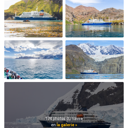
My Second Oceanwide Expedition!
par John Zingrich
L'Arctique
My August 2025 Arctic adventure was my second trip
with Oceanwide Expeditions. The first was aboard the
Plancius, this trip aboard the Hondius. It was no
surprise that this trip far exceeded all expectations for
comfort, delicious meals, and exciting adventures
ashore. The top notch expedition staff is knowledgable
and professional citing detailed information about
wildlife, terrain, and other aspects of the environment.
Daily lectures were informative and captivating.
Additionally, interactions with all other crew, dining,
and staff members were friendly and professional
delivering a first class experience. All are true
professionals. When the voyage ended, disembarking
174 photos du navire
the ship included lots of hugs and a few tears amongst
en
la galerie »