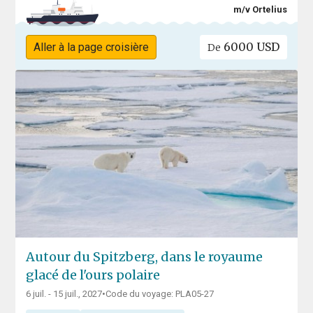
m/v Ortelius
6000 USD
Aller à la page croisière
De
Autour du Spitzberg, dans le royaume
glacé de l'ours polaire
6 juil. - 15 juil., 2027
•
Code du voyage: PLA05-27