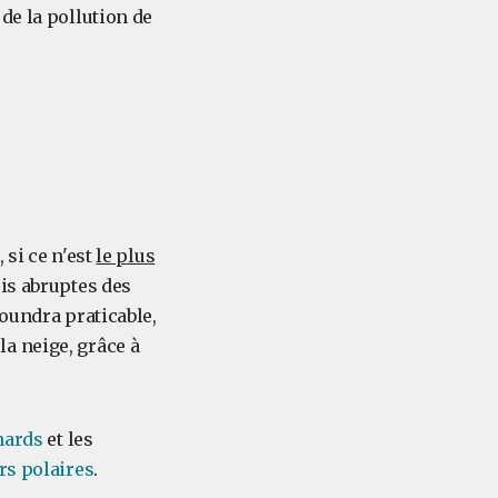
de la pollution de
 si ce n'est
le plus
ois abruptes des
toundra praticable,
a neige, grâce à
nards
et les
rs polaires
.