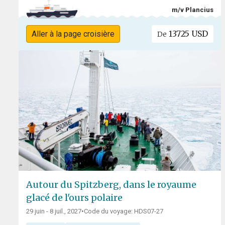
m/v Plancius
13725 USD
Aller à la page croisière
De
Autour du Spitzberg, dans le royaume
glacé de l'ours polaire
29 juin - 8 juil., 2027
•
Code du voyage: HDS07-27