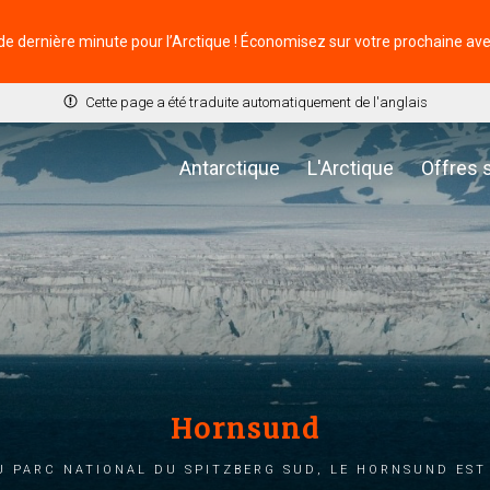
de dernière minute pour l’Arctique ! Économisez sur votre prochaine av
Cette page a été traduite automatiquement de l'anglais
Antarctique
L'Arctique
Offres 
Hornsund
u parc national du Spitzberg Sud, le Hornsund est