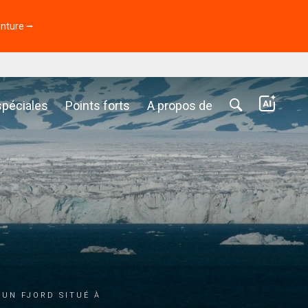
enture ⭢
spéciales
Points forts
A propos de
 un fjord situé à