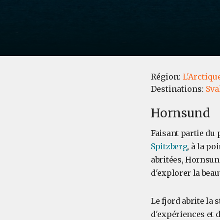
Région:
L'Arctiqu
Destinations:
Sva
Hornsund
Faisant partie du 
Spitzberg
, à la p
abritées, Hornsun
d'explorer la beau
Le fjord abrite la
d'expériences et 