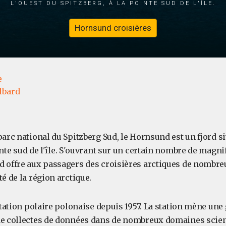
l'ouest du Spitzberg, à la pointe sud de l'île.
Hornsund croisières
e
lbard
parc national du Spitzberg Sud, le Hornsund est un fjord sit
ointe sud de l'île. S'ouvrant sur un certain nombre de magni
d offre aux passagers des croisières arctiques de nombre
té de la région arctique.
 station polaire polonaise depuis 1957. La station mène une
de collectes de données dans de nombreux domaines scien