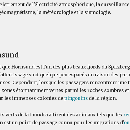
strement de l'électricité atmosphérique, la surveillance 
 le géomagnétisme, la météorologie et la sismologie.
rnsund
 que Hornsund est l'un des plus beaux fjords du Spitzberg,
d'atterrissage sont quelque peu espacés en raison des par
laises. Cependant, lorsque les passagers rencontrent une 
s zones étonnamment vertes parmi les roches sombres et l
par les immenses colonies de
pingouins
de la région.
s verts de la toundra attirent des animaux tels que les
re
ion est un point de passage connu pour les migrations d'
ou