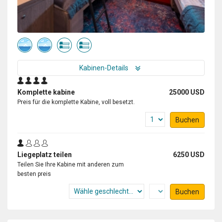
giving every one of us on board a lifetime of memories
and for making every day a new experience. The team
went out of their way to give us all that experience. I will
recommend Oceanwide Expeditions to anyone
interested in visiting the polar regions. They are
definitely the best in the business! My goal was to
Kabinen-Details
witness a polar bear in the wild, and while I know
viewing wildlife can be hit or miss, the Oceanwide
Komplette kabine
25000 USD
Expedition team delivered us a once in a lifetime
Preis für die komplette Kabine, voll besetzt.
experience, thanks to the skillful eyes and the team's
determination. How anyone could spot a polar bear in a
Buchen
somewhat foggy ice packed landscape is beyond
anyone's imagination, but once spotted, the captain did
the impossible to make viewing the King of the Arctic a
Liegeplatz teilen
6250 USD
reality. It was truly the highlight of the trip. Thank you
Teilen Sie Ihre Kabine mit anderen zum
Oceanwide Expeditions!
besten preis
Buchen