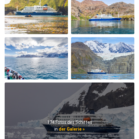
My Second Oceanwide Expedition!
durch John Zingrich
Die Arktis
My August 2025 Arctic adventure was my second trip
with Oceanwide Expeditions. The first was aboard the
Plancius, this trip aboard the Hondius. It was no
surprise that this trip far exceeded all expectations for
comfort, delicious meals, and exciting adventures
ashore. The top notch expedition staff is knowledgable
and professional citing detailed information about
wildlife, terrain, and other aspects of the environment.
Daily lectures were informative and captivating.
Additionally, interactions with all other crew, dining,
and staff members were friendly and professional
delivering a first class experience. All are true
professionals. When the voyage ended, disembarking
174 Fotos des Schiffes
the ship included lots of hugs and a few tears amongst
in
der Galerie »
staff and passengers. It was indeed a very fine