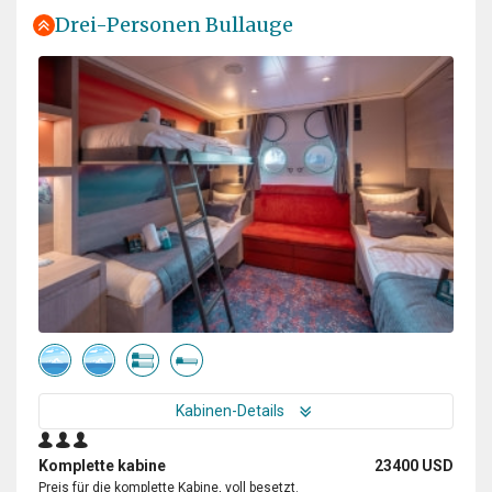
Drei-Personen Bullauge
Outstanding
durch Mary Maguire
Die Arktis
The trip exceeded all of my expectations, from start to
finish. Julian was a fantastic kayak guide with excellent
support from Paulo and Alexis. I would especially like to
compliment Rose and Damien who were our dining
room stewards, and Victor who minded our cabin 322,
we especially loved the towel animals! And the polar
bears, what can I say......... a Nat Geo moment
Kabinen-Details
What an amazing cruise!
durch Wichertje (Willie) Teunissen
Die Arktis
Komplette kabine
23400 USD
Preis für die komplette Kabine, voll besetzt.