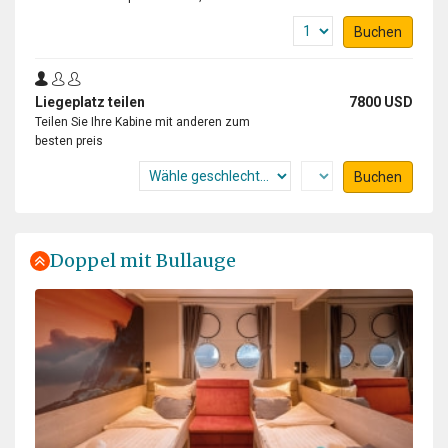
Buchen
The 18 days off this journey were all fantastic. I've seen
a lot off birds and animals in there own environment,
the beautyfull, sometimes dramatical landscapes. And
we where able to walk (dance) on the Pack Ice. Thanks
Liegeplatz teilen
7800 USD
Teilen Sie Ihre Kabine mit anderen zum
to Captain Jan and his team to bring us there. And of
besten preis
course many thamks to Expeditie leader Chris and his
team for all the times to bring us on land or make a
Buchen
zodiac cruise with us. They all are experts in guiding
this trip and telling us every thing we wanted to know. I
had a great time with a lot to do and to see. And verry
good food, served by a ferry friendly crew.
Doppel mit Bullauge