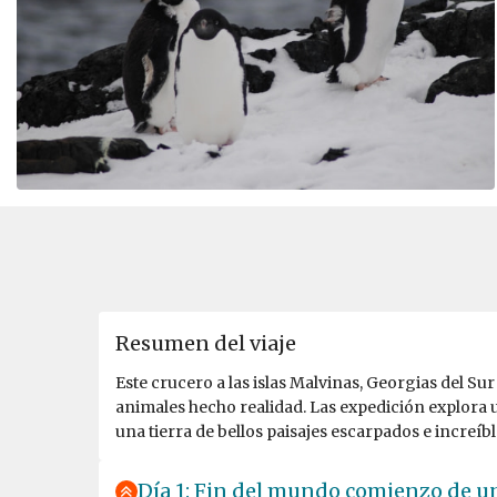
Resumen del viaje
Este crucero a las islas Malvinas, Georgias del Su
animales hecho realidad. Las expedición explora u
una tierra de bellos paisajes escarpados e increíbl
Día 1: Fin del mundo comienzo de un