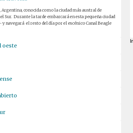
 Argentina, conocida como la ciudad más austral de
el Sur. Durante la tarde embarcará en esta pequeña ciudad
 y navegará el resto del día por el escénico Canal Beagle
I
l oeste
nense
abierto
Sur