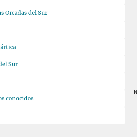
las Orcadas del Sur
tártica
del Sur
N
os conocidos