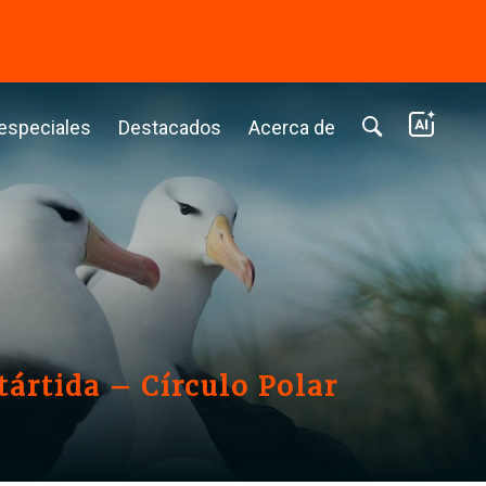
⭢
 especiales
Destacados
Acerca de
tártida – Círculo Polar