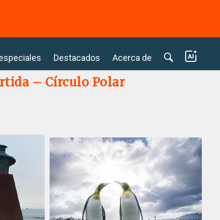
⭢
 especiales
Destacados
Acerca de
rtida – Círculo Polar