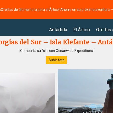
¡Ofertas de última hora para el Ártico! Ahorre en su próxima aventura 
Antártida
El Ártico
Ofertas
rgias del Sur – Isla Elefante – Antá
¡Comparta su foto con Oceanwide Expeditions!
Subir foto