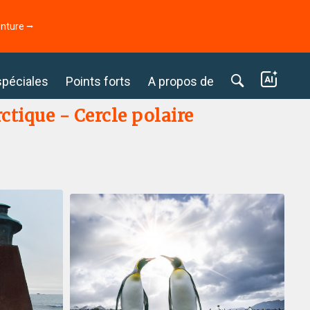
enture ⭢
spéciales
Points forts
A propos de
ctique - Cercle polaire