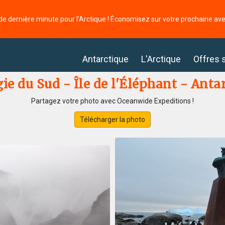
de dernière minute pour l’Arctique ! Économisez sur votre prochaine av
Antarctique
L'Arctique
Offres 
ie du Sud - Île de l'Éléphant - Antar
Partagez votre photo avec Oceanwide Expeditions !
Télécharger la photo