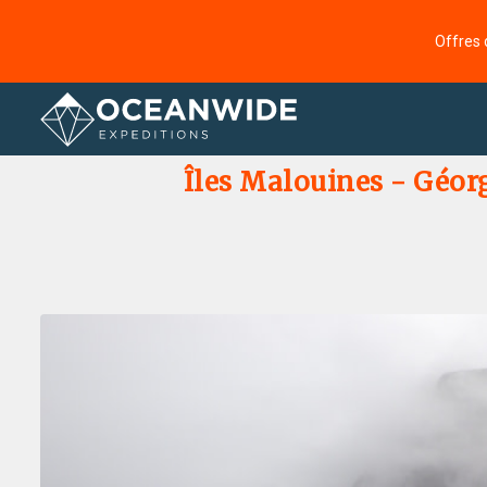
Offres 
Accueil
Galerie de photos
Îles Malouines - Géorg