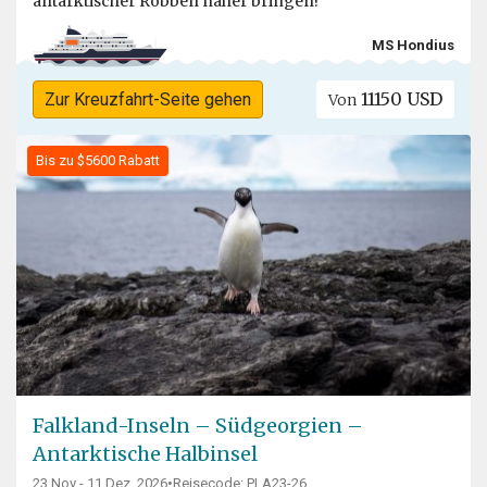
antarktischer Robben näher bringen!
MS Hondius
11150 USD
Zur Kreuzfahrt-Seite gehen
Von
Bis zu $5600 Rabatt
Falkland-Inseln – Südgeorgien –
Antarktische Halbinsel
23 Nov - 11 Dez, 2026
•
Reisecode: PLA23-26