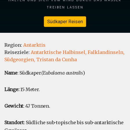
treiben lassen
Südkaper Reisen
Region:
Antarktis
Reiseziele:
Antarktische Halbinsel,
Falklandinseln,
Südgeorgien,
Tristan da Cunha
Name
: Südkaper
(Eubalaena australis
)
Länge:
15 Meter.
Gewicht
: 47 Tonnen.
Standort
: Südliche sub-topische bis sub-antarktische