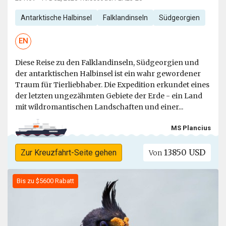
Antarktische Halbinsel
Falklandinseln
Südgeorgien
EN
Diese Reise zu den Falklandinseln, Südgeorgien und
der antarktischen Halbinsel ist ein wahr gewordener
Traum für Tierliebhaber. Die Expedition erkundet eines
der letzten ungezähmten Gebiete der Erde - ein Land
mit wildromantischen Landschaften und einer...
MS Plancius
13850 USD
Zur Kreuzfahrt-Seite gehen
Von
Bis zu $5600 Rabatt