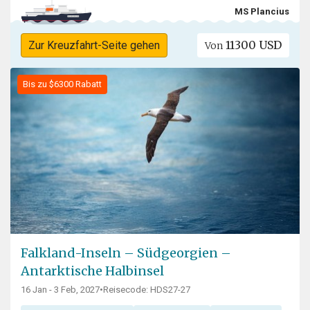
MS Plancius
11300 USD
Zur Kreuzfahrt-Seite gehen
Von
Bis zu $6300 Rabatt
Falkland-Inseln – Südgeorgien –
Antarktische Halbinsel
16 Jan - 3 Feb, 2027
•
Reisecode: HDS27-27