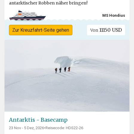
antarktischer Robben näher bringen!
MS Hondius
11150 USD
Zur Kreuzfahrt-Seite gehen
Von
Antarktis - Basecamp
23 Nov - 5 Dez, 2026
•
Reisecode: HDS22-26