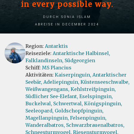
in every possible way.
durch Sonia Islam
Abreise in December 2024
Region:
Antarktis
Reiseziele:
Antarktische Halbinsel,
Falklandinseln,
Südgeorgien
Schiff:
MS Plancius
Aktivitäten:
Kaiserpinguin,
Antarktischer
Seebär,
Adeliepinguin,
Küstenseeschwalbe,
Weißwangengans,
Kehlstreifpinguin,
Südlicher See-Elefant,
Eselspinguin,
Buckelwal,
Schwertwal,
Königspinguin,
Seeleopard,
Goldschopfpinguin,
Magellanpinguin,
Felsenpinguin,
Wanderalbatros,
Schwarzbrauenalbatros,
Schneesturmvogel,
Riesensturmvogel,