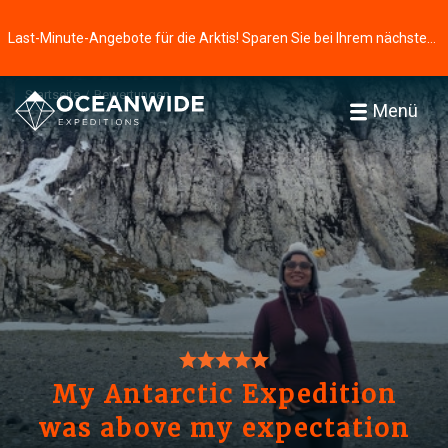
Last-Minute-Angebote für die Arktis! Sparen Sie bei Ihrem nächsten Abenteuer ⭢
Startseite
Bewertungen
Menü
My Antarctic Expedition
was above my expectation