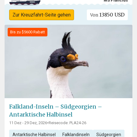
MS Plancius
13850 USD
Zur Kreuzfahrt-Seite gehen
Von
Bis zu $5600 Rabatt
Falkland-Inseln – Südgeorgien –
Antarktische Halbinsel
11 Dez - 29 Dez, 2026
•
Reisecode: PLA24-26
Antarktische Halbinsel
Falklandinseln
Südgeorgien