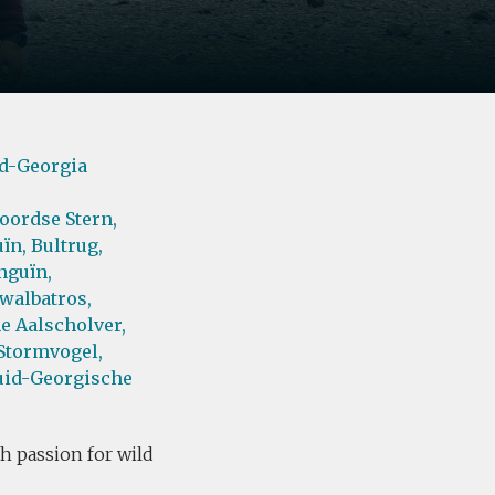
d-Georgia
oordse Stern,
ïn,
Bultrug,
nguïn,
albatros,
e Aalscholver,
Stormvogel,
uid-Georgische
th passion for wild