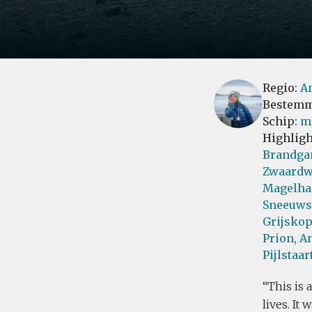
Regio:
An
Bestemm
Schip:
m
Highligh
Brandga
Zwaardw
Magelha
Sneeuws
Grijskop
Prion,
An
Pijlstaart
This is 
lives. It