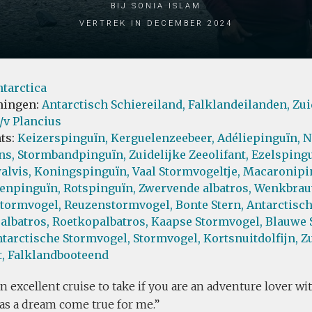
bij Sonia Islam
Vertrek in December 2024
tarctica
ingen:
Antarctisch Schiereiland,
Falklandeilanden,
Zui
/v Plancius
ts:
Keizerspinguïn,
Kerguelenzeebeer,
Adéliepinguïn,
N
ns,
Stormbandpinguïn,
Zuidelijke Zeeolifant,
Ezelspingu
alvis,
Koningspinguïn,
Vaal Stormvogeltje,
Macaronipi
enpinguïn,
Rotspinguïn,
Zwervende albatros,
Wenkbrauw
tormvogel,
Reuzenstormvogel,
Bonte Stern,
Antarctisch
albatros,
Roetkopalbatros,
Kaapse Stormvogel,
Blauwe 
tarctische Stormvogel,
Stormvogel,
Kortsnuitdolfijn,
Z
,
Falklandbooteend
an excellent cruise to take if you are an adventure lover wi
 was a dream come true for me.