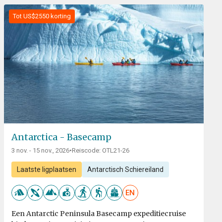
Tot US$2550 korting
Antarctica - Basecamp
3 nov. - 15 nov., 2026
•
Reiscode: OTL21-26
Laatste ligplaatsen
Antarctisch Schiereiland
EN
Een Antarctic Peninsula Basecamp expeditiecruise