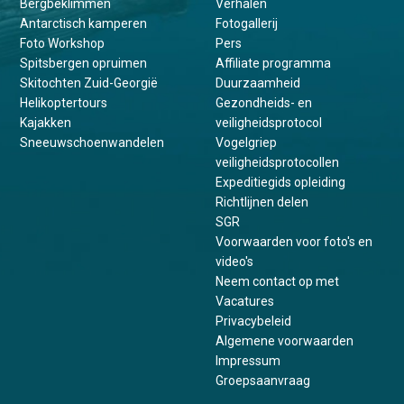
Bergbeklimmen
Verhalen
Antarctisch kamperen
Fotogallerij
Foto Workshop
Pers
Spitsbergen opruimen
Affiliate programma
Skitochten Zuid-Georgië
Duurzaamheid
Helikoptertours
Gezondheids- en
Kajakken
veiligheidsprotocol
Sneeuwschoenwandelen
Vogelgriep
veiligheidsprotocollen
Expeditiegids opleiding
Richtlijnen delen
SGR
Voorwaarden voor foto's en
video's
Neem contact op met
Vacatures
Privacybeleid
Algemene voorwaarden
Impressum
Groepsaanvraag