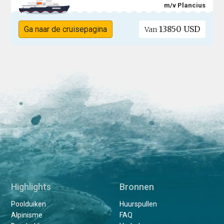
m/v Plancius
13850 USD
Ga naar de cruisepagina
Van
Highlights
Bronnen
Poolduiken
Huurspullen
Alpinisme
FAQ