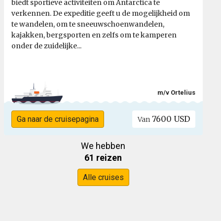
biedt sportieve activiteiten om Antarctica te
verkennen. De expeditie geeft u de mogelijkheid om
te wandelen, om te sneeuwschoenwandelen,
kajakken, bergsporten en zelfs om te kamperen
onder de zuidelijke...
m/v Ortelius
7600 USD
Ga naar de cruisepagina
Van
We hebben
61 reizen
Alle cruises