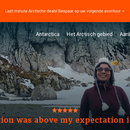
Last-minute Arctische deals! Bespaar op uw volgende avontuur ⭢
Antarctica
Het Arctisch gebied
Aan
ion was above my expectation i