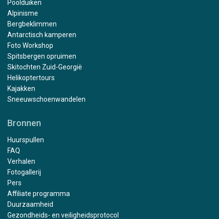
Poolduiken
Alpinisme
Bergbeklimmen
Antarctisch kamperen
Foto Workshop
Spitsbergen opruimen
Skitochten Zuid-Georgië
Helikoptertours
Kajakken
Sneeuwschoenwandelen
Bronnen
Huurspullen
FAQ
Verhalen
Fotogallerij
Pers
Affiliate programma
Duurzaamheid
Gezondheids- en veiligheidsprotocol