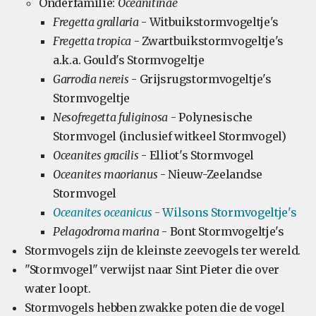
Onderfamilie:
Oceanitinae
Fregetta grallaria
- Witbuikstormvogeltje's
Fregetta tropica
- Zwartbuikstormvogeltje's
a.k.a. Gould's Stormvogeltje
Garrodia nereis
- Grijsrugstormvogeltje's
Stormvogeltje
Nesofregetta fuliginosa
- Polynesische
Stormvogel (inclusief witkeel Stormvogel)
Oceanites gracilis
- Elliot's Stormvogel
Oceanites maorianus
- Nieuw-Zeelandse
Stormvogel
Oceanites oceanicus
- Wilsons Stormvogeltje's
Pelagodroma marina
- Bont Stormvogeltje's
Stormvogels zijn de kleinste zeevogels ter wereld.
"Stormvogel" verwijst naar Sint Pieter die over
water loopt.
Stormvogels hebben zwakke poten die de vogel