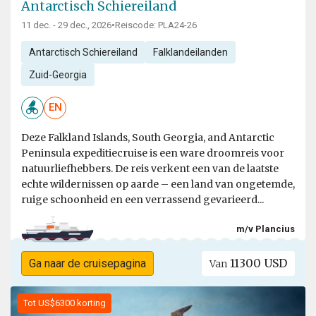
Antarctisch Schiereiland
11 dec. - 29 dec., 2026
•
Reiscode: PLA24-26
Antarctisch Schiereiland
Falklandeilanden
Zuid-Georgia
EN
Deze Falkland Islands, South Georgia, and Antarctic
Peninsula expeditiecruise is een ware droomreis voor
natuurliefhebbers. De reis verkent een van de laatste
echte wildernissen op aarde – een land van ongetemde,
ruige schoonheid en een verrassend gevarieerd...
m/v Plancius
11300 USD
Ga naar de cruisepagina
Van
Tot US$6300 korting