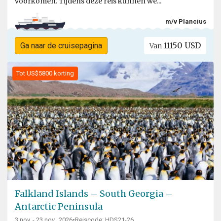
voorkomen. Tijdens deze reis kunnen we...
m/v Plancius
11150 USD
Ga naar de cruisepagina
Van
Tot US$5800 korting
Falkland Islands – South Georgia –
Antarctic Peninsula
3 nov. - 23 nov., 2026
•
Reiscode: HDS21-26