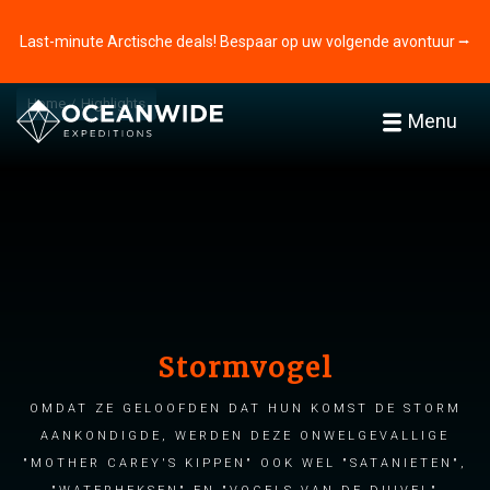
Last-minute Arctische deals! Bespaar op uw volgende avontuur ⭢
Home
Highlights
Menu
Stormvogel
Omdat ze geloofden dat hun komst de storm
aankondigde, werden deze onwelgevallige
"Mother Carey's kippen" ook wel "satanieten",
"waterheksen" en "vogels van de duivel"