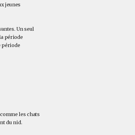
ux jeunes
vantes. Un seul
la période
e période
s comme les chats
nt du nid.