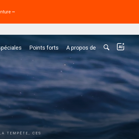
enture ⭢
spéciales
Points forts
A propos de
la tempête, ces