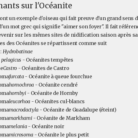
nants sur l'Océanite
ont un exemple d'oiseau qui fait preuve d'un grand sens de
'un mot grec qui signifie "aimer son foyer". Il fait référen
evenir sur les mêmes sites de nidification saison après sa
es des Océanites se répartissent comme suit
 :
Hydrobatinae
 pelagicus
- Océanites tempêtes
de
Castro
- Océanites de Castro
oma
furcata
- Océanite à queue fourchue
oma
homochroa
- Océanite cendré
oma
hornbyi
- Océanite de Hornby
oma
leucorhoa
- Océanites cul-blancs
oma
macrodactyla
- Océanite de Guadalupe (éteint)
oma
markhami
- Océanite de Markham
oma
melania
- Océanite noir
oma
microsoma
- Océanite le plus petit