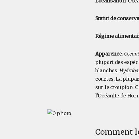
Localisation
: Océ
Statut de conserv
Régime alimentai
Apparence
:
Oceani
plupart des espèces
blanches.
Hydroba
courtes. La plupa
sur le croupion. C
l'Océanite de Horn
Comment les