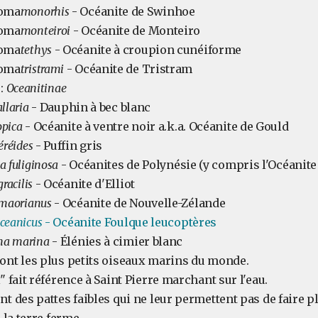
oma
monorhis
- Océanite de Swinhoe
oma
monteiroi
- Océanite de Monteiro
oma
tethys
- Océanite à croupion cunéiforme
oma
tristrami
- Océanite de Tristram
 :
Oceanitinae
allaria
- Dauphin à bec blanc
opica
- Océanite à ventre noir a.k.a. Océanite de Gould
éréides
- Puffin gris
a fuliginosa
- Océanites de Polynésie (y compris l'Océanite
gracilis
- Océanite d'Elliot
maorianus
- Océanite de Nouvelle-Zélande
oceanicus
- Océanite Foulque leucoptères
ma marina
- Élénies à cimier blanc
ont les plus petits oiseaux marins du monde.
" fait référence à Saint Pierre marchant sur l'eau.
nt des pattes faibles qui ne leur permettent pas de faire p