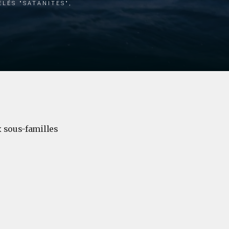
lés "satanites",
x sous-familles