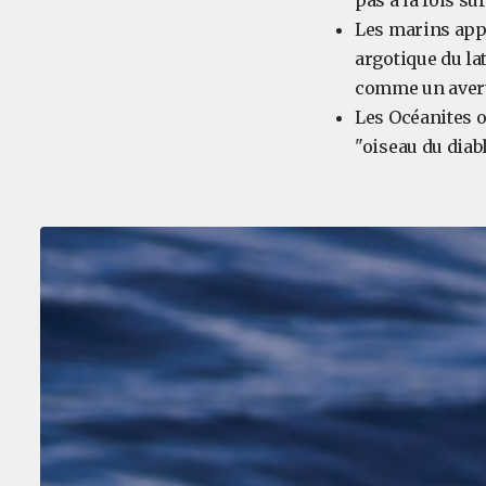
pas à la fois su
Les marins appe
argotique du la
comme un avert
Les Océanites o
"oiseau du diab