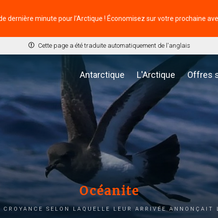
de dernière minute pour l’Arctique ! Économisez sur votre prochaine av
Cette page a été traduite automatiquement de l'anglais
Antarctique
L'Arctique
Offres 
Océanite
a croyance selon laquelle leur arrivée annonçait 