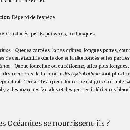
ans du monde entier.
ation
: Dépend de l'espèce.
re
: Crustacés, petits poissons, mollusques.
tinae
- Queues carrées, longs crânes, longues pattes, court
 de cette famille ont le dos et la tête foncés et les partie
tinae
- Queue fourchue ou cunéiforme, ailes plus longues, 
rt des membres de la famille
des Hydrobatinae
sont plus fon
ependant, l'Océanite à queue fourchue est gris sur toute sa
by a des marques faciales et des parties inférieures blanc
 Océanites se nourrissent-ils ?