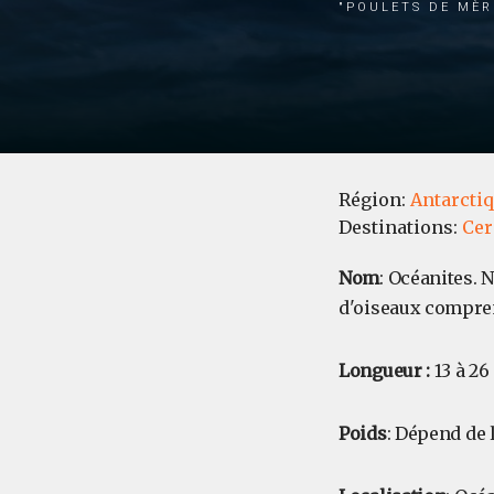
"poulets de Mèr
Région:
Antarcti
Destinations:
Cer
Nom
: Océanites. 
d'oiseaux compren
Longueur :
13 à 26
Poids
: Dépend de 