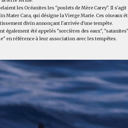
r la terre ferme.
laient les Océanites les "poulets de Mère Carey". Il s'agi
tin Mater Cara, qui désigne la Vierge Marie. Ces oiseaux é
issement divin annonçant l'arrivée d'une tempête.
nt également été appelés "sorcières des eaux", "satanites"
le" en référence à leur association avec les tempêtes.