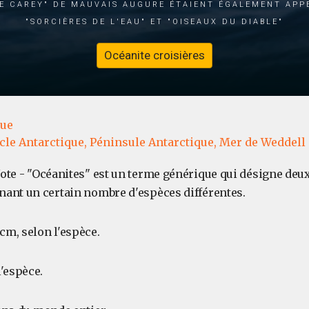
e Carey" de mauvais augure étaient également appe
"sorcières de l'eau" et "oiseaux du diable"
Océanite croisières
que
cle Antarctique,
Péninsule Antarctique,
Mer de Weddell
Note - "Océanites" est un terme générique qui désigne deu
ant un certain nombre d'espèces différentes.
 cm, selon l'espèce.
l'espèce.