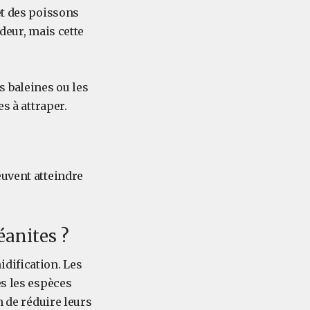
et des poissons
deur, mais cette
 baleines ou les
s à attraper.
euvent atteindre
éanites ?
dification. Les
es les espèces
n de réduire leurs