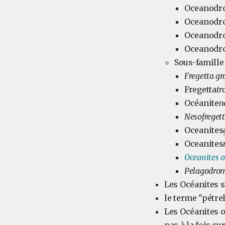
Oceanodr
Oceanodr
Oceanodr
Oceanodr
Sous-famille
Fregetta gr
Fregetta
tr
Océanite
n
Nesofregett
Oceanites
Oceanites
Oceanites 
Pelagodro
Les Océanites s
le terme "pétrel
Les Océanites o