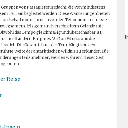
e Gruppen von Passagieren gedacht, die von mindestens
esem Terrain begleitet werden. Diese Wanderungen bieten
arlandschaft und erfordern von den Teilnehmern, dass sie
s unwegsamem, felsigem und verschneitem Gelände mit
 Obwohl das Tempo gleichmäßig und überschaubar ist,
I
 schnell ändern. Ein gutes Maß an Fitness und die
erlässlich. Die Gesamtdauer der Tour hängt von den
erührte Weite der antarktischen Wildnis zu erkunden. Für
 Wanderungen teilzunehmen, werden während dieser Zeit
angeboten.
er Reise
r
d-Inseln