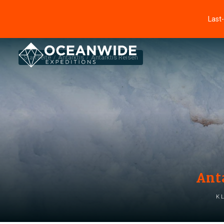
Last
Startseite
Antarktis
Antarktis Reisen
Ant
K