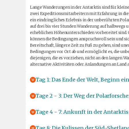
Lange Wanderungen in der Antarktis sind für klein
zwei Expeditionsmitarbeitern mit Erfahrung in di
ein eindringliches Erlebnis in der unberührten Pol
auf drei bis vier Stunden Wanderung auf halbweg
erheblichen Höhenunterschieden vorbereitet sind.
können die Bedingungen anspruchsvoll sein und sich
Bereitschaft, längere Zeit zu Fuß zu gehen, sind un
Bedingungen vor Ort ab und ermöglicht es, die unb
diejenigen, die es vorziehen, nicht an den langen
alternative Aktivitäten oder Anlandungen an Land 
Tag 1: Das Ende der Welt, Beginn ein
Tage 2 - 3: Der Weg der Polarforsche
Tage 4 - 7: Ankunft in der Antarktis
Tag 8: Die Kulissen der Süd-Shetlan