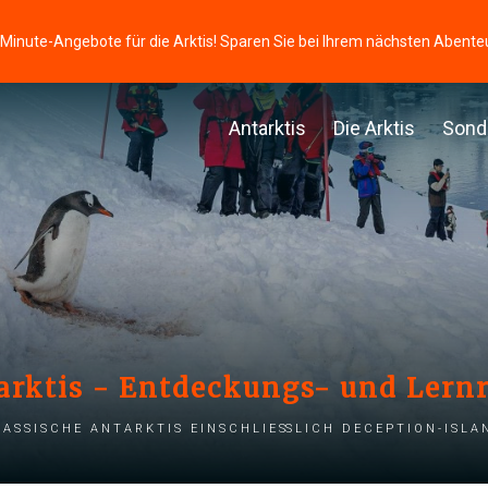
-Minute-Angebote für die Arktis! Sparen Sie bei Ihrem nächsten Abente
Antarktis
Die Arktis
Sond
arktis - Entdeckungs- und Lernr
lassische Antarktis einschließlich Deception-Isla