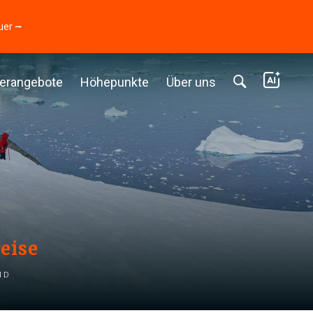
uer ⭢
erangebote
Höhepunkte
Über uns
eise
nd