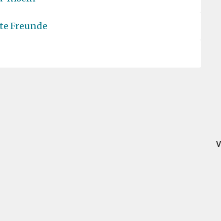
ute Freunde
V