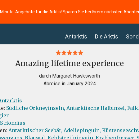
-Minute-Angebote für die Arktis! Sparen Sie bei Ihrem nächsten Abente
Antarktis
Die Arktis
Sond
Amazing lifetime experience
durch Margaret Hawksworth
Abreise in January 2024
Antarktis
le:
Südliche Orkneyinseln,
Antarktische Halbinsel,
Falk
gien
S Hondius
ten:
Antarktischer Seebär,
Adeliepinguin,
Küstenseeschw
gengans,
Blauwal,
Kehlstreifpinguin,
Krabbenfresser,