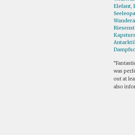
Elefant,
Seeleopa
Wanderal
Riesens
Kapstur
Antarkti
Dampfsc
Fantast
was perfe
out at le
also inf