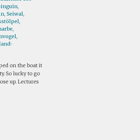
inguin,
n,
Seiwal,
stölpel,
harbe,
mvogel,
land-
ed on the boat it
ty. So lucky to go
lose up. Lectures