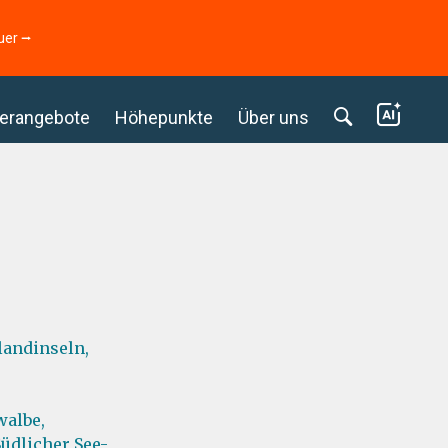
uer ⭢
erangebote
Höhepunkte
Über uns
landinseln,
albe,
Südlicher See-