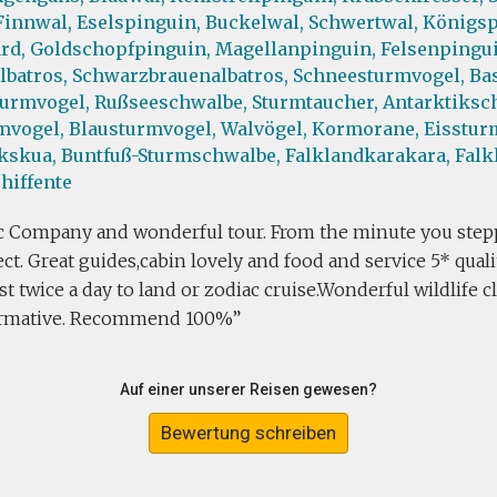
Finnwal,
Eselspinguin,
Buckelwal,
Schwertwal,
Königsp
rd,
Goldschopfpinguin,
Magellanpinguin,
Felsenpingui
batros,
Schwarzbrauenalbatros,
Schneesturmvogel,
Bas
turmvogel,
Rußseeschwalbe,
Sturmtaucher,
Antarktiksc
mvogel,
Blausturmvogel,
Walvögel,
Kormorane,
Eisstur
kskua,
Buntfuß-Sturmschwalbe,
Falklandkarakara,
Falk
hiffente
ic Company and wonderful tour. From the minute you stepp
ct. Great guides,cabin lovely and food and service 5* quali
ast twice a day to land or zodiac cruise.Wonderful wildlife c
ormative. Recommend 100%
Auf einer unserer Reisen gewesen?
Bewertung schreiben