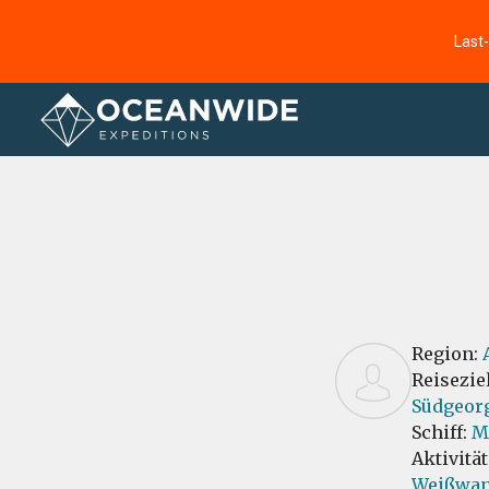
Last
Startseite
Bewertungen
Region:
Reisezie
Südgeor
Schiff:
M
Aktivitä
Weißwan