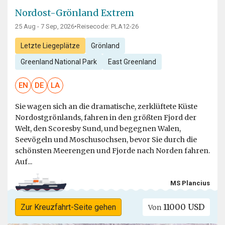
Nordost-Grönland Extrem
25 Aug - 7 Sep, 2026
•
Reisecode: PLA12-26
Letzte Liegeplätze
Grönland
Greenland National Park
East Greenland
EN
DE
LA
Sie wagen sich an die dramatische, zerklüftete Küste
Nordostgrönlands, fahren in den größten Fjord der
Welt, den Scoresby Sund, und begegnen Walen,
Seevögeln und Moschusochsen, bevor Sie durch die
schönsten Meerengen und Fjorde nach Norden fahren.
Auf...
MS Plancius
11000 USD
Zur Kreuzfahrt-Seite gehen
Von