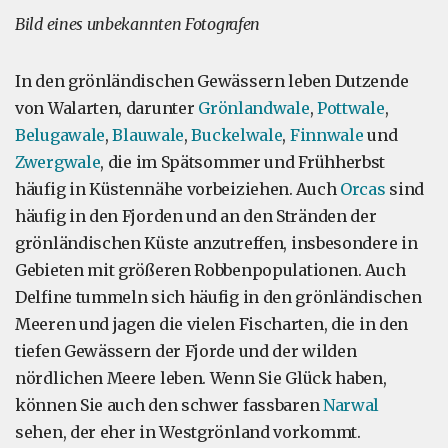
Bild eines unbekannten Fotografen
In den grönländischen Gewässern leben Dutzende
von Walarten, darunter
Grönlandwale
,
Pottwale
,
Belugawale
,
Blauwale
,
Buckelwale
,
Finnwale
und
Zwergwale
, die im Spätsommer und Frühherbst
häufig in Küstennähe vorbeiziehen. Auch
Orcas
sind
häufig in den Fjorden und an den Stränden der
grönländischen Küste anzutreffen, insbesondere in
Gebieten mit größeren Robbenpopulationen. Auch
Delfine tummeln sich häufig in den grönländischen
Meeren und jagen die vielen Fischarten, die in den
tiefen Gewässern der Fjorde und der wilden
nördlichen Meere leben. Wenn Sie Glück haben,
können Sie auch den schwer fassbaren
Narwal
sehen, der eher in Westgrönland vorkommt.