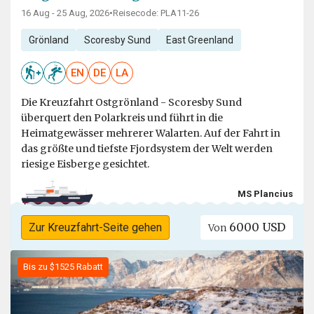
16 Aug - 25 Aug, 2026
•
Reisecode: PLA11-26
Grönland
Scoresby Sund
East Greenland
EN
DE
LA
Die Kreuzfahrt Ostgrönland - Scoresby Sund
überquert den Polarkreis und führt in die
Heimatgewässer mehrerer Walarten. Auf der Fahrt in
das größte und tiefste Fjordsystem der Welt werden
riesige Eisberge gesichtet.
MS Plancius
6000 USD
Zur Kreuzfahrt-Seite gehen
Von
Bis zu $1525 Rabatt