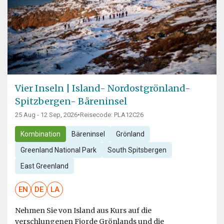
Vier Inseln | Island- Nordostgrönland-
Spitzbergen- Bäreninsel
25 Aug - 12 Sep, 2026
•
Reisecode: PLA12C26
Kombination
Bäreninsel
Grönland
Greenland National Park
South Spitsbergen
East Greenland
EN
DE
LA
Nehmen Sie von Island aus Kurs auf die
verschlungenen Fjorde Grönlands und die