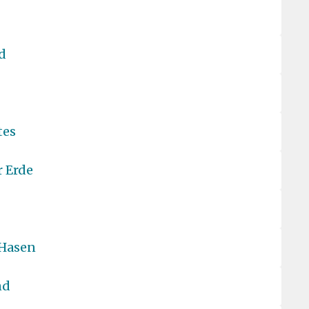
d
tes
r Erde
 Hasen
nd