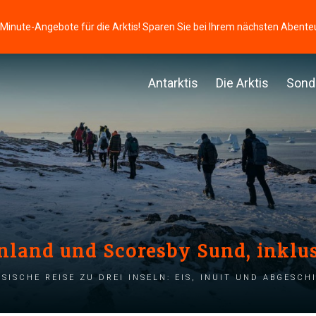
-Minute-Angebote für die Arktis! Sparen Sie bei Ihrem nächsten Abente
Antarktis
Die Arktis
Sond
nland und Scoresby Sund, inkl
ssische Reise zu drei Inseln: Eis, Inuit und Abgesch