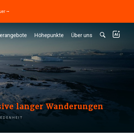
uer ⭢
erangebote
Höhepunkte
Über uns
usive langer Wanderungen
iedenheit