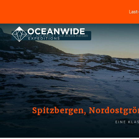
Last
Startseite
Die Arktis
Die Arktis Reisen
Spitzbergen, Nordostgrö
Eine kla