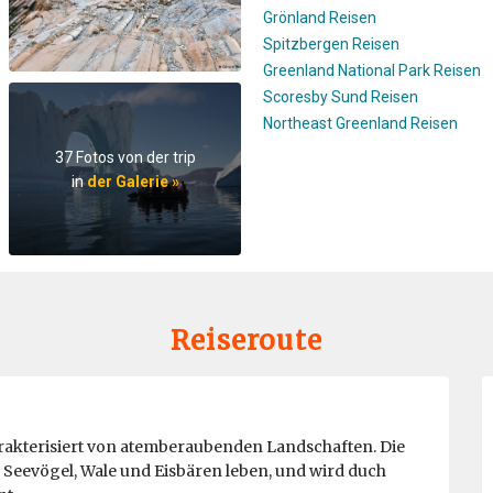
Grönland Reisen
Spitzbergen Reisen
Greenland National Park Reisen
Scoresby Sund Reisen
Northeast Greenland Reisen
37 Fotos von der trip
in
der Galerie »
Reiseroute
arakterisiert von atemberaubenden Landschaften. Die
 Seevögel, Wale und Eisbären leben, und wird duch