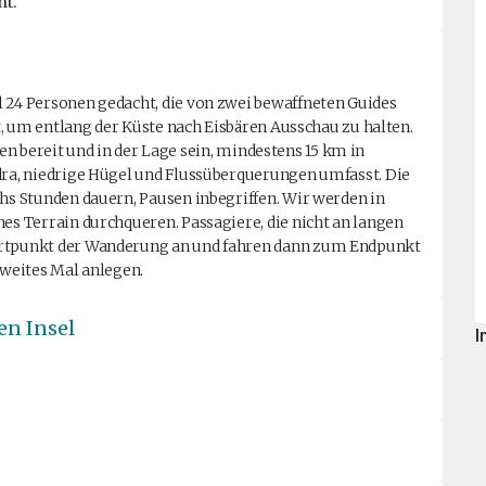
nt.
24 Personen gedacht, die von zwei bewaffneten Guides
, um entlang der Küste nach Eisbären Ausschau zu halten.
ten bereit und in der Lage sein, mindestens 15 km in
a, niedrige Hügel und Flussüberquerungen umfasst. Die
s Stunden dauern, Pausen inbegriffen. Wir werden in
 Terrain durchqueren. Passagiere, die nicht an langen
tpunkt der Wanderung an und fahren dann zum Endpunkt
weites Mal anlegen.
en Insel
I