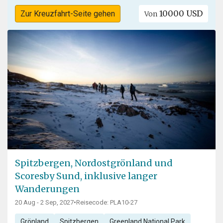
10000 USD
Zur Kreuzfahrt-Seite gehen
Von
Spitzbergen, Nordostgrönland und
Scoresby Sund, inklusive langer
Wanderungen
20 Aug - 2 Sep, 2027
•
Reisecode: PLA10-27
Grönland
Spitzbergen
Greenland National Park