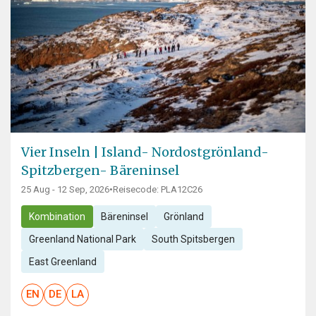
Vier Inseln | Island- Nordostgrönland-
Spitzbergen- Bäreninsel
25 Aug - 12 Sep, 2026
•
Reisecode: PLA12C26
Kombination
Bäreninsel
Grönland
Greenland National Park
South Spitsbergen
East Greenland
EN
DE
LA