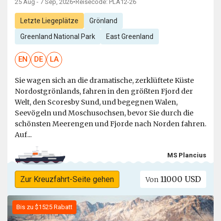
25 Aug - 7 Sep, 2026
•
Reisecode: PLA12-26
Letzte Liegeplätze
Grönland
Greenland National Park
East Greenland
EN
DE
LA
Sie wagen sich an die dramatische, zerklüftete Küste
Nordostgrönlands, fahren in den größten Fjord der
Welt, den Scoresby Sund, und begegnen Walen,
Seevögeln und Moschusochsen, bevor Sie durch die
schönsten Meerengen und Fjorde nach Norden fahren.
Auf...
MS Plancius
11000 USD
Zur Kreuzfahrt-Seite gehen
Von
Bis zu $1525 Rabatt