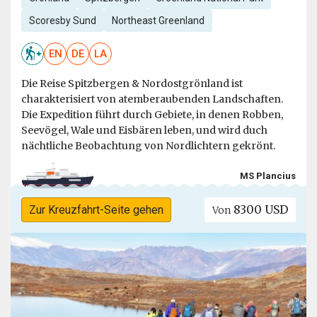
Scoresby Sund
Northeast Greenland
EN
DE
LA
Die Reise Spitzbergen & Nordostgrönland ist
charakterisiert von atemberaubenden Landschaften.
Die Expedition führt durch Gebiete, in denen Robben,
Seevögel, Wale und Eisbären leben, und wird duch
nächtliche Beobachtung von Nordlichtern gekrönt.
MS Plancius
8300 USD
Zur Kreuzfahrt-Seite gehen
Von