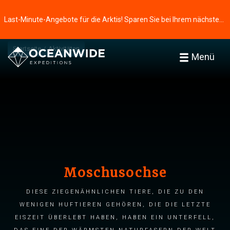
Last-Minute-Angebote für die Arktis! Sparen Sie bei Ihrem nächsten Abenteuer ⭢
Startseite
Aktivitäten
Menü
Moschusochse
Diese ziegenähnlichen Tiere, die zu den
wenigen Huftieren gehören, die die letzte
Eiszeit überlebt haben, haben ein Unterfell,
das eine der wärmsten Naturfasern der Welt