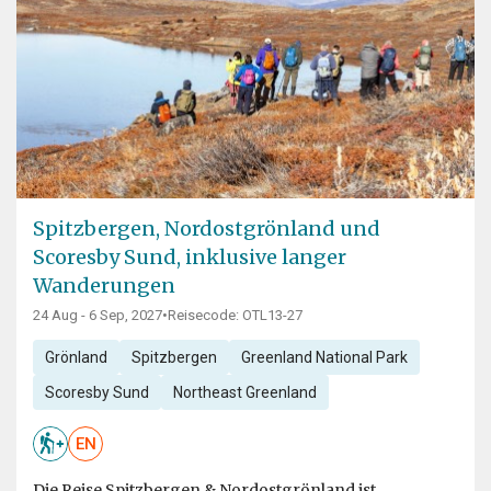
Spitzbergen, Nordostgrönland und
Scoresby Sund, inklusive langer
Wanderungen
24 Aug - 6 Sep, 2027
•
Reisecode: OTL13-27
Grönland
Spitzbergen
Greenland National Park
Scoresby Sund
Northeast Greenland
EN
Die Reise Spitzbergen & Nordostgrönland ist