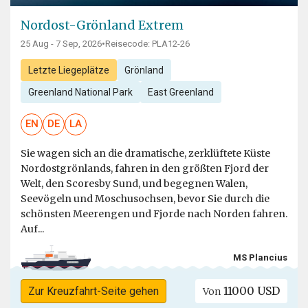
Nordost-Grönland Extrem
25 Aug - 7 Sep, 2026
•
Reisecode: PLA12-26
Letzte Liegeplätze
Grönland
Greenland National Park
East Greenland
EN
DE
LA
Sie wagen sich an die dramatische, zerklüftete Küste
Nordostgrönlands, fahren in den größten Fjord der
Welt, den Scoresby Sund, und begegnen Walen,
Seevögeln und Moschusochsen, bevor Sie durch die
schönsten Meerengen und Fjorde nach Norden fahren.
Auf...
MS Plancius
11000 USD
Zur Kreuzfahrt-Seite gehen
Von