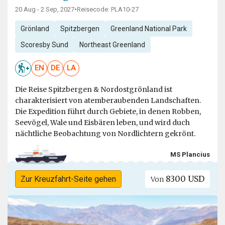
20 Aug - 2 Sep, 2027
•
Reisecode: PLA10-27
Grönland
Spitzbergen
Greenland National Park
Scoresby Sund
Northeast Greenland
EN
DE
LA
Die Reise Spitzbergen & Nordostgrönland ist
charakterisiert von atemberaubenden Landschaften.
Die Expedition führt durch Gebiete, in denen Robben,
Seevögel, Wale und Eisbären leben, und wird duch
nächtliche Beobachtung von Nordlichtern gekrönt.
MS Plancius
8300 USD
Zur Kreuzfahrt-Seite gehen
Von