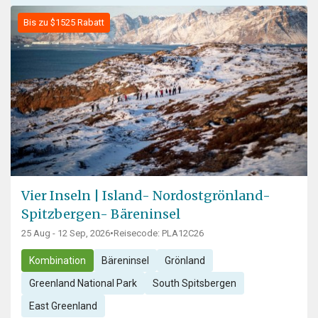
Bis zu $1525 Rabatt
Vier Inseln | Island- Nordostgrönland-
Spitzbergen- Bäreninsel
25 Aug - 12 Sep, 2026
•
Reisecode: PLA12C26
Kombination
Bäreninsel
Grönland
Greenland National Park
South Spitsbergen
East Greenland