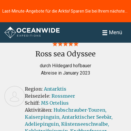
Last-Minute-Angebote für die Arktis! Sparen Sie bei Ihrem nächsten Abenteuer ⭢
Startseite
Bewertungen
Menü
Ross sea Odyssee
durch Hildegard hofbauer
Abreise in January 2023
Region:
Antarktis
Reiseziele:
Rossmeer
Schiff:
MS Ortelius
Aktivitäten:
Hubschrauber-Touren,
Kaiserpinguin,
Antarktischer Seebär,
Adeliepinguin,
Küstenseeschwalbe,