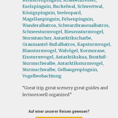
Kehlstreifpinguin,
Krabbenfresser,
Eselspinguin,
Buckelwal,
Schwertwal,
Königspinguin,
Seeleopard,
Magellanpinguin,
Felsenpinguin,
Wanderalbatros,
Schwarzbrauenalbatros,
Schneesturmvogel,
Riesensturmvogel,
Sturmtaucher,
Antarktikscharbe,
Graumantel-Rußalbatros,
Kapsturmvogel,
Blausturmvogel,
Walvögel,
Kormorane,
Eissturmvogel,
Antarktikskua,
Buntfuß-
Sturmschwalbe,
Antarktiksturmvogel,
Sturmschwalbe,
Gelbaugenpinguin,
Vogelbeobachtung
Great trip, great scenery great guides and
lectures.well organized
Auf einer unserer Reisen gewesen?